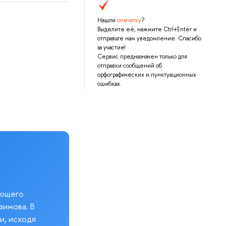
Нашли
опечатку
?
Выделите её, нажмите Ctrl+Enter и
отправьте нам уведомление. Спасибо
за участие!
Сервис предназначен только для
отправки сообщений об
орфографических и пунктуационных
ошибках.
еющего
зимова. В
и, исходя