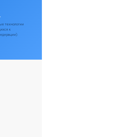
.
ые технологии
щихся к
Федерации).