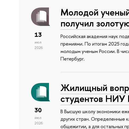
Молодой учены
получил золоту
13
Российская академия наук подв
июл
премиями. По итогам 2025 года
2026
молодым ученым России. В чи
Петербург.
Жилищный вопро
студентов НИУ
30
В Высшую школу экономики еже
июл
других стран. Определенные к
2026
общежитии, а для остальных п