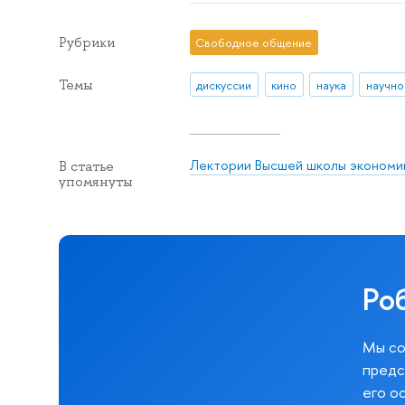
Рубрики
Свободное общение
Темы
дискуссии
кино
наука
научно
Лектории Высшей школы экономи
В статье
упомянуты
Ро
Мы со
предс
его о