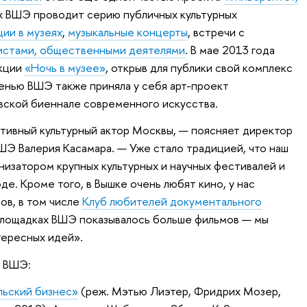
ах ВШЭ проводит серию публичных культурных
ции в музеях
,
музыкальные концерты
, встречи с
истами, общественными деятелями
. В мае 2013 года
акции
«Ночь в музее»
, открыв для публики свой комплекс
енью ВШЭ также приняла у себя арт-проект
вской биеннале современного искусства.
тивный культурный актор Москвы, — поясняет директор
Э Валерия Касамара. — Уже стало традицией, что наш
низатором крупных культурных и научных фестивалей и
де. Кроме того, в Вышке очень любят кино, у нас
ов, в том числе
Клуб любителей документального
 площадках ВШЭ показывалось больше фильмов — мы
тересных идей».
У ВШЭ:
ьский бизнес»
(реж. Мэтью Лиэтер, Фридрих Мозер,