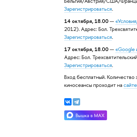
Бельгия/Австрия/США/Франция, 
З
арегистрироваться
.
14 октября, 18.00
—
«Условия
2012). Адрес: Бол. Трехсвятите
З
арегистрироваться
.
17 октября, 18.00
—
«Google 
Адрес: Бол. Трехсвятительский 
З
арегистрироваться
.
Вход бесплатный. Количество 
киносеансы проходит на
сайте