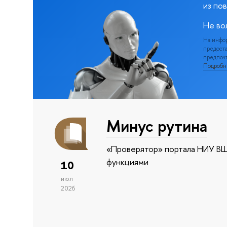
из по
Не во
На инфо
предоста
предпочт
Подроб
Минус рутина
«Проверятор» портала НИУ ВШ
функциями
10
июл
2026