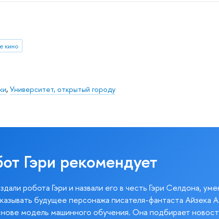
е кино
ки
,
Университет, открытый городу
бот Гэри рекомендует
здали робота Гэри и назвали его в честь Гэри Селдона, ум
казывать будущее персонажа писателя-фантаста Айзека А
снове модель машинного обучения. Она подбирает новост