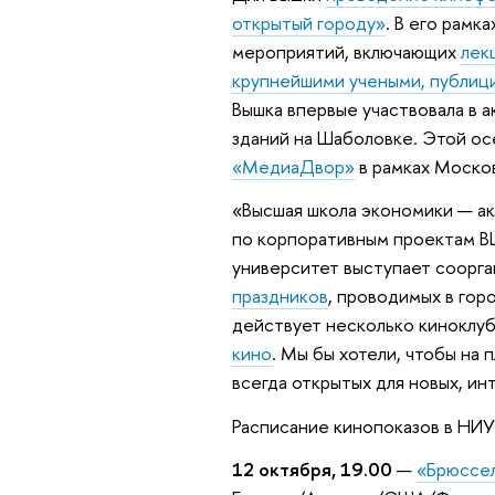
открытый городу»
. В его рамк
мероприятий, включающих
лек
крупнейшими учеными, публиц
Вышка впервые участвовала в 
зданий на Шаболовке. Этой ос
«МедиаДвор»
в рамках Моско
«Высшая школа экономики — ак
по корпоративным проектам ВШ
университет выступает соорга
праздников
, проводимых в горо
действует несколько киноклуб
кино
. Мы бы хотели, чтобы на
всегда открытых для новых, ин
Расписание кинопоказов в НИ
12 октября, 19.00
—
«Брюссел