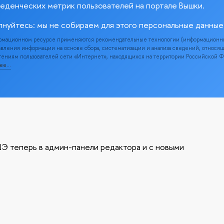
веденческих метрик пользователей на портале Вышки.
лнуйтесь: мы не собираем для этого персональные данные
рмационном ресурсе применяются рекомендательные технологии (информационн
вления информации на основе сбора, систематизации и анализа сведений, относя
ениям пользователей сети «Интернет», находящихся на территории Российской 
нее…
Э теперь в админ-панели редактора и с новыми