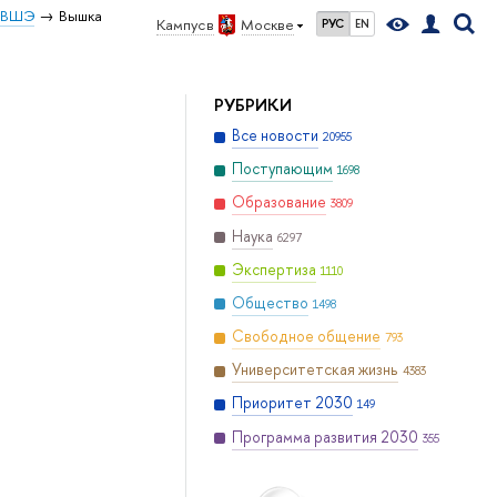
У ВШЭ
Вышка
Кампус в
Москве
РУС
EN
РУБРИКИ
Все новости
20955
Поступающим
1698
Образование
3809
Наука
6297
Экспертиза
1110
Общество
1498
Свободное общение
793
Университетская жизнь
4383
Приоритет 2030
149
Программа развития 2030
355