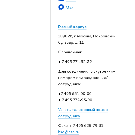
Max
Главный корпус
109028, г. Москва, Покровский
бульвар, д. 11
Справочная:
+ 7 495 771-32-32
Для соединения с внутренним
номером подразделения/
сотрудника:
+7 495 531-00-00
+ 7 495 772-95-90
Узнать телефонный номер
сотрудника
Факс: + 7 495 628-79-31
hse@hse.ru