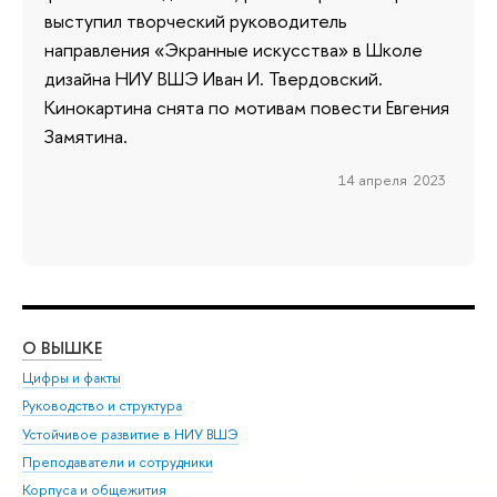
выступил творческий руководитель
направления «Экранные искусства» в Школе
дизайна НИУ ВШЭ Иван И. Твердовский.
Кинокартина снята по мотивам повести Евгения
Замятина.
14 апреля 2023
О ВЫШКЕ
ОБ
Цифры и факты
Ли
Руководство и структура
Дов
Устойчивое развитие в НИУ ВШЭ
Ол
Преподаватели и сотрудники
При
Корпуса и общежития
Вы