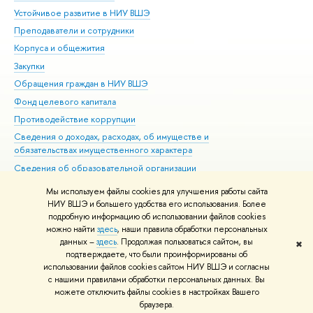
Устойчивое развитие в НИУ ВШЭ
Ол
Преподаватели и сотрудники
При
Корпуса и общежития
Вы
Закупки
При
Обращения граждан в НИУ ВШЭ
Ас
Фонд целевого капитала
До
Противодействие коррупции
Цен
Сведения о доходах, расходах, об имуществе и
Би
обязательствах имущественного характера
Об
Сведения об образовательной организации
Обр
Людям с ограниченными возможностями здоровья
Мы используем файлы cookies для улучшения работы сайта
Единая платежная страница
НИУ ВШЭ и большего удобства его использования. Более
подробную информацию об использовании файлов cookies
Работа в Вышке
можно найти
здесь
, наши правила обработки персональных
данных –
здесь
. Продолжая пользоваться сайтом, вы
✖
Редактору
подтверждаете, что были проинформированы об
© НИУ ВШЭ 1993–2026
Адреса и контакты
Условия использования
использовании файлов cookies сайтом НИУ ВШЭ и согласны
с нашими правилами обработки персональных данных. Вы
материалов
Политика конфиденциальности
Карта сайта
можете отключить файлы cookies в настройках Вашего
Шрифты HSE Sans и HSE Slab разработаны в
Школе дизайна НИУ ВШЭ
браузера.