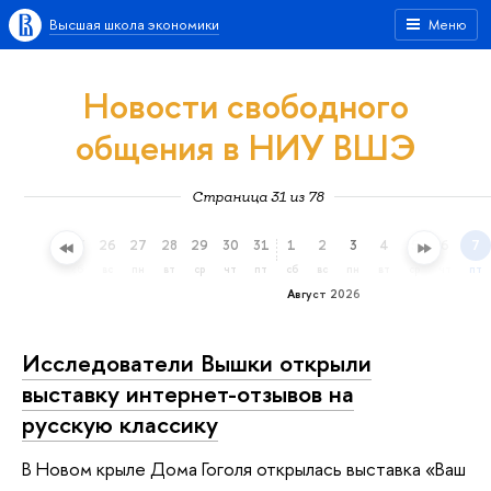
Высшая школа экономики
Меню
Новости свободного
общения в НИУ ВШЭ
Страница 31 из 78
23
24
25
26
27
28
29
30
31
1
2
3
4
5
6
7
чт
пт
сб
вс
пн
вт
ср
чт
пт
сб
вс
пн
вт
ср
чт
пт
Август 2026
Исследователи Вышки открыли
выставку интернет-отзывов на
русскую классику
В Новом крыле Дома Гоголя открылась выставка «Ваш