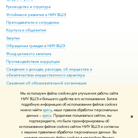
Руководство и структура
Дов
Устойчивое развитие в НИУ ВШЭ
Ол
Преподаватели и сотрудники
При
Корпуса и общежития
Вы
Закупки
При
Обращения граждан в НИУ ВШЭ
Ас
Фонд целевого капитала
До
Противодействие коррупции
Цен
Сведения о доходах, расходах, об имуществе и
Би
обязательствах имущественного характера
Об
Сведения об образовательной организации
Обр
Людям с ограниченными возможностями здоровья
Мы используем файлы cookies для улучшения работы сайта
Единая платежная страница
НИУ ВШЭ и большего удобства его использования. Более
подробную информацию об использовании файлов cookies
Работа в Вышке
можно найти
здесь
, наши правила обработки персональных
данных –
здесь
. Продолжая пользоваться сайтом, вы
✖
Редактору
подтверждаете, что были проинформированы об
© НИУ ВШЭ 1993–2026
Адреса и контакты
Условия использования
использовании файлов cookies сайтом НИУ ВШЭ и согласны
с нашими правилами обработки персональных данных. Вы
материалов
Политика конфиденциальности
Карта сайта
можете отключить файлы cookies в настройках Вашего