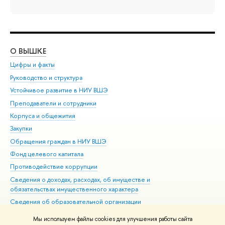
О ВЫШКЕ
ОБ
Цифры и факты
Ли
Руководство и структура
Дов
Устойчивое развитие в НИУ ВШЭ
Ол
Преподаватели и сотрудники
При
Корпуса и общежития
Вы
Закупки
При
Обращения граждан в НИУ ВШЭ
Ас
Фонд целевого капитала
До
Противодействие коррупции
Цен
Сведения о доходах, расходах, об имуществе и
Би
обязательствах имущественного характера
Об
Сведения об образовательной организации
Обр
Людям с ограниченными возможностями здоровья
Мы используем файлы cookies для улучшения работы сайта