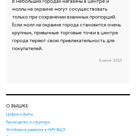
В небольших городах магазины в центре и
моллы на окраине могут сосуществовать
только при сохранении взаимных пропорций.
Если молл на окраине города становится очень
крупным, привычные торговые точки в центре
города теряют свою привлекательность для
покупателей.
6 июня 2013
О ВЫШКЕ
ОБ
Цифры и факты
Ли
Руководство и структура
Дов
Устойчивое развитие в НИУ ВШЭ
Ол