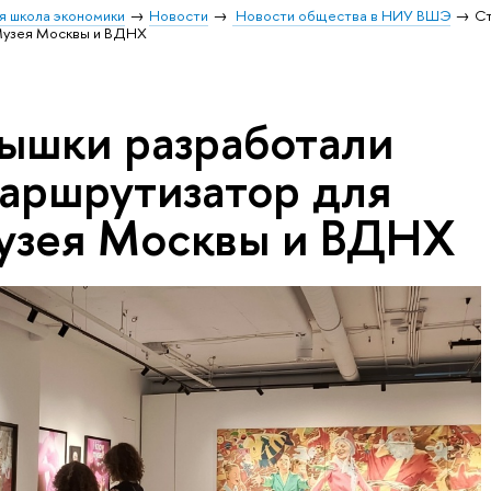
я школа экономики
Новости
Новости общества в НИУ ВШЭ
С
Музея Москвы и ВДНХ
ышки разработали
аршрутизатор для
узея Москвы и ВДНХ