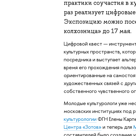
практики соучастия в к
раз реализует цифровые
Экспозицию можно посе
колхозница» до 17 мая.
Цифровой квест — инструмент 
культурных пространств, кото
посредника и выступает альте
время его прохождения пользов
ориентированные на самостоя
художественных связей с друг
собственного чувственного оп
Молодые культурологи уже нес
московских институциях под 
культурологии
ФГН Елены Карпе
Центра «Зотов»
и теперь для
М
составителей было создание 