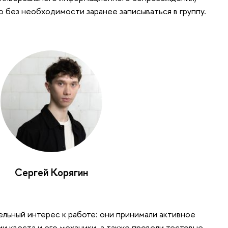
о без необходимости заранее записываться в группу.
Сергей Корягин
льный интерес к работе: они принимали активное
и квеста и его механики, а также провели тестовые