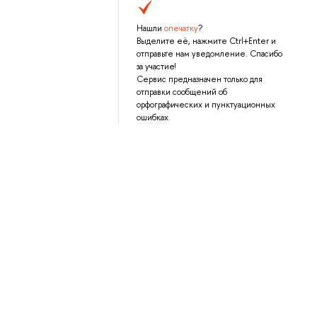
Нашли
опечатку
?
Выделите её, нажмите Ctrl+Enter и
отправьте нам уведомление. Спасибо
за участие!
Сервис предназначен только для
отправки сообщений об
орфографических и пунктуационных
ошибках.