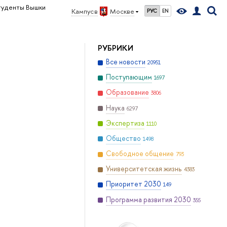
туденты Вышки
Кампус в
Москве
РУС
EN
РУБРИКИ
Все новости
20951
Поступающим
1697
Образование
3806
Наука
6297
Экспертиза
1110
Общество
1498
Свободное общение
793
Университетская жизнь
4383
Приоритет 2030
149
Программа развития 2030
355