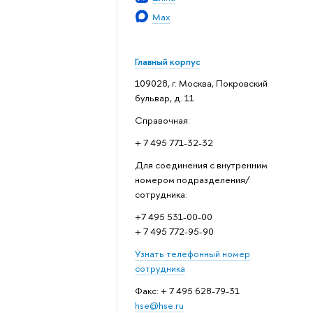
Max
Главный корпус
109028, г. Москва, Покровский
бульвар, д. 11
Справочная:
+ 7 495 771-32-32
Для соединения с внутренним
номером подразделения/
сотрудника:
+7 495 531-00-00
+ 7 495 772-95-90
Узнать телефонный номер
сотрудника
Факс: + 7 495 628-79-31
hse@hse.ru