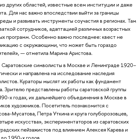
из других областей, известные всем институции и даже
та. Для нас важно впоследствии выйти за границы
еды и развивать инструменты соучастия в регионах. Там
ваткой сотрудников, адаптацией различных возрастных
ых программ. Особенно важно последнее: квест не
никацию с окружающими, что может быть гораздо
телей», — отметила Марина Аристова.
а. Саратовские символисты в Москве и Ленинграде 1920–
гически и направлена на исследование наследия
листов. Кураторы мыслят их работы как фундамент
а. Зрителю представлены работы саратовской группы
890-х годах, их дальнейшего объединения в Москве в
ников художников. Посетитель познакомится с
ова-Мусатова, Петра Уткина и круга голуборозовцев,
тыре искусства», экспериментаторов из саратовских
радских пейзажистов под влиянием Алексея Карева и
 до 1950-х годов.