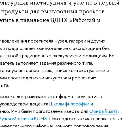
ультурных институциях и уже не в первый
 продукты для выставочных проектов.
тить в павильоне ВДНХ «Рабочий и
вовлечения посетителя музея, галереи и других
рый предполагает ознакомление с экспозицией без
рнативой традиционным экскурсиям и медиациям. Во
атель выполняет задания различного типа,
тельную интерпретацию, поиск контекстуальных и
ими произведениями искусства и рефлексию
ыта.
колько лет развивают этот формат соучастия в
руководством доцента
Школы философии и
нко. Ими были подготовлены квесты для
Фонда Ruarts
,
узея Москвы и ВДНХ
. При подготовке материала целью
универсального информационного сопровождения,