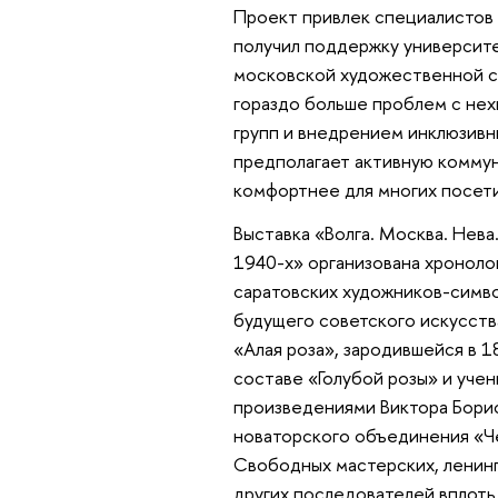
Проект привлек специалистов 
получил поддержку университе
московской художественной ср
гораздо больше проблем с нех
групп и внедрением инклюзивн
предполагает активную комму
комфортнее для многих посети
Выставка «Волга. Москва. Нев
1940-х» организована хроноло
саратовских художников-симво
будущего советского искусств
«Алая роза», зародившейся в 1
составе «Голубой розы» и уче
произведениями Виктора Борис
новаторского объединения «Че
Свободных мастерских, ленинг
других последователей вплоть