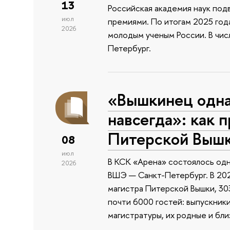
13
Российская академия наук подв
июл
премиями. По итогам 2025 года
2026
молодым ученым России. В чи
Петербург.
«Вышкинец одн
навсегда»: как 
Питерской Выш
08
июл
В КСК «Арена» состоялось одн
2026
ВШЭ — Санкт-Петербург. В 202
магистра Питерской Вышки, 303
почти 6000 гостей: выпускник
магистратуры, их родные и бли