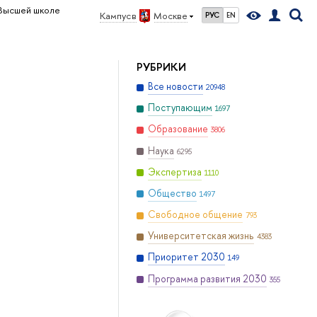
Высшей школе
Кампус в
Москве
РУС
EN
РУБРИКИ
Все новости
20948
Поступающим
1697
Образование
3806
Наука
6295
Экспертиза
1110
Общество
1497
Свободное общение
793
Университетская жизнь
4383
Приоритет 2030
149
Программа развития 2030
355