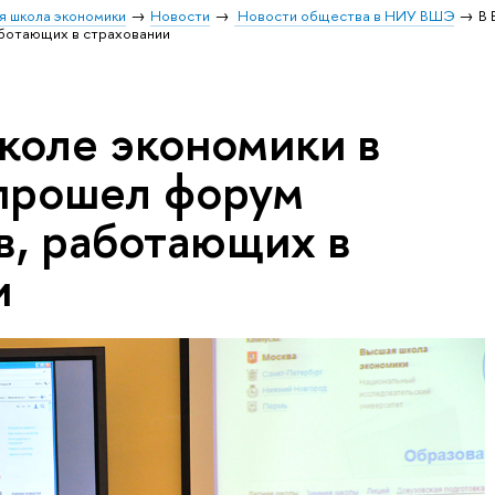
я школа экономики
Новости
Новости общества в НИУ ВШЭ
В 
аботающих в страховании
коле экономики в
 прошел форум
в, работающих в
и