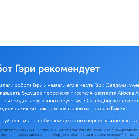
бот Гэри рекомендует
здали робота Гэри и назвали его в честь Гэри Селдона, ум
казывать будущее персонажа писателя-фантаста Айзека А
снове модель машинного обучения. Она подбирает новост
веденческих метрик пользователей на портале Вышки.
лнуйтесь: мы не собираем для этого персональные данные
рмационном ресурсе применяются рекомендательные технологии (информационн
вления информации на основе сбора, систематизации и анализа сведений, относя