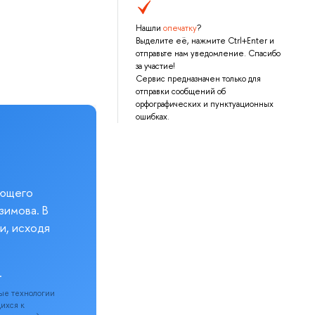
Нашли
опечатку
?
Выделите её, нажмите Ctrl+Enter и
отправьте нам уведомление. Спасибо
за участие!
Сервис предназначен только для
отправки сообщений об
орфографических и пунктуационных
ошибках.
еющего
зимова. В
и, исходя
.
ые технологии
щихся к