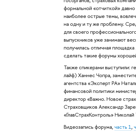
госорганов, страховых компан
формальной «отчиткой» давно 
наиболее острые темы, вовлеч
на одну и ту же проблему. Ср
для своего профессионального
выпускников уже занимают вес
получилась отличная площадка
сделать такие форумы хороше
Также спикерами выступили: г
лайф) Ханнес Чопра, заместит
агентства «Эксперт РА» Натал
финансовой политики министер
директор «Важно. Новое страх
Страховщиков Александр Заре
«ГлавСтрахКонтроль» Николай 
Видеозапись форума,
часть 1
,