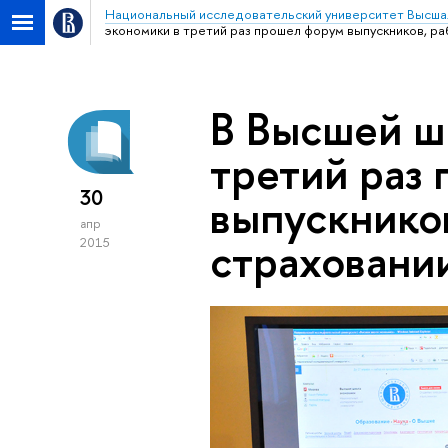
Национальный исследовательский университет Высша
экономики в третий раз прошел форум выпускников, р
В Высшей ш
третий раз
30
выпускнико
апр
страховани
2015