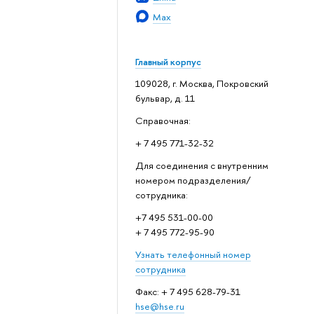
Max
Главный корпус
109028, г. Москва, Покровский
бульвар, д. 11
Справочная:
+ 7 495 771-32-32
Для соединения с внутренним
номером подразделения/
сотрудника:
+7 495 531-00-00
+ 7 495 772-95-90
Узнать телефонный номер
сотрудника
Факс: + 7 495 628-79-31
hse@hse.ru