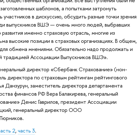
ий, общественных организаций. Все выступления были не
заготовленных шаблонов, а попытками затронуть
ь участников в дискуссию, обсудить разные точки зрения
еди выпускников ВШЭ — очень много людей, выбравших
 развития именно страховую отрасль, многие из
ьма высокие позиции в страховых организациях. В общем,
 для обмена мнениями. Обязательно надо продолжать и
й традицией Ассоциации Выпускников ВШЭ».
енеральный директор «Сбербанк Страхование» (нон-
ель директора по страховым рейтингам рейтингового
ья Данзурун, заместитель директора департамента
ства финансов РФ Вера Балакирева, генеральный
ование» Денис Гаврилов, президент Ассоциации
цкий, генеральный директор ООО
Тюрников.
часть 2
,
часть 3
.