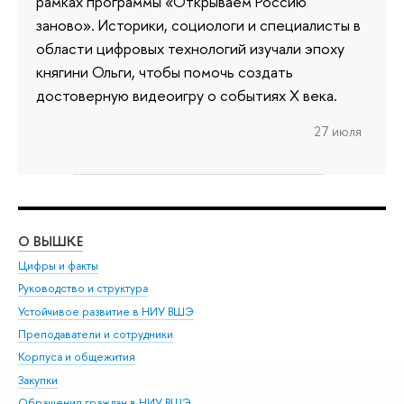
рамках программы «Открываем Россию
заново». Историки, социологи и специалисты в
области цифровых технологий изучали эпоху
княгини Ольги, чтобы помочь создать
достоверную видеоигру о событиях X века.
27 июля
О ВЫШКЕ
ОБ
Цифры и факты
Ли
Руководство и структура
Дов
Устойчивое развитие в НИУ ВШЭ
Ол
Преподаватели и сотрудники
При
Корпуса и общежития
Вы
Закупки
При
Обращения граждан в НИУ ВШЭ
Ас