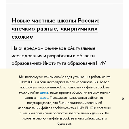
Новые частные школы России:
«печки» разные, «кирпичики»
схожие
На очередном семинаре «Актуальные
исследования и разработки в области
образования» Института образования НИУ
ВШЭ руководители самых известных в России
негосударственных школ рассказали, какими
Мы используем файлы cookies для улучшения работы сайта
НИУ ВШЭ и большего удобства его использования. Более
умениями и навыками будут обладать их
подробную информацию об использовании файлов cookies
выпускники через десять лет.
можно найти
здесь
, наши правила обработки персональных
данных –
здесь
. Продолжая пользоваться сайтом, вы
✖
подтверждаете, что были проинформированы об
29 мая 2019
использовании файлов cookies сайтом НИУ ВШЭ и согласны
с нашими правилами обработки персональных данных. Вы
можете отключить файлы cookies в настройках Вашего
браузера.