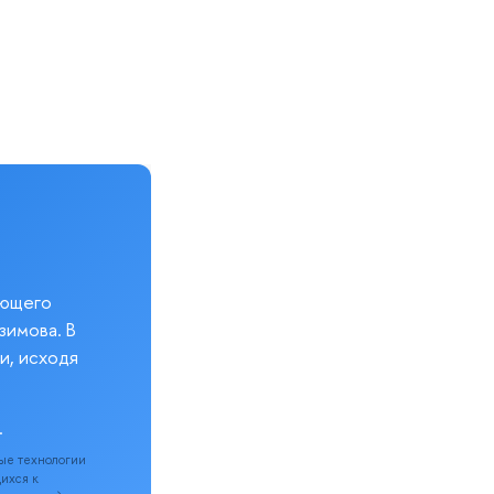
еющего
зимова. В
и, исходя
.
ые технологии
щихся к