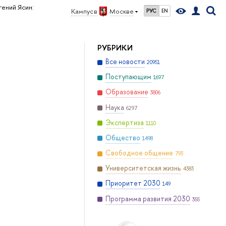
гений Ясин:
Кампус в
Москве
РУС
EN
РУБРИКИ
Все новости
20951
Поступающим
1697
Образование
3806
Наука
6297
Экспертиза
1110
Общество
1498
Свободное общение
793
Университетская жизнь
4383
Приоритет 2030
149
Программа развития 2030
355