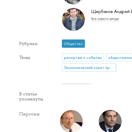
Щербаков Андрей 
Все новости автора
Рубрики
Общество
Темы
репортаж о событии
Экономический совет при Президенте РФ
В статье
упомянуты
Персоны