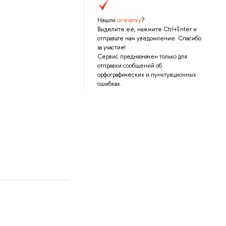
Нашли
опечатку
?
Выделите её, нажмите Ctrl+Enter и
отправьте нам уведомление. Спасибо
за участие!
Сервис предназначен только для
отправки сообщений об
орфографических и пунктуационных
ошибках.