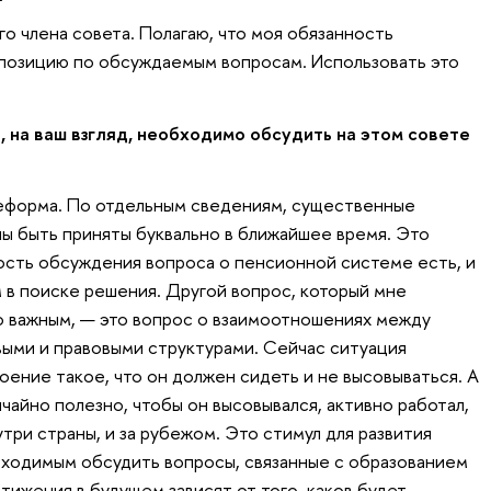
го члена совета. Полагаю, что моя обязанность
 позицию по обсуждаемым вопросам. Использовать это
на ваш взгляд, необходимо обсудить на этом совете
еформа. По отдельным сведениям, существенные
ы быть приняты буквально в ближайшее время. Это
ость обсуждения вопроса о пенсионной системе есть, и
в поиске решения. Другой вопрос, который мне
о важным, — это вопрос о взаимоотношениях между
выми и правовыми структурами. Сейчас ситуация
оение такое, что он должен сидеть и не высовываться. А
чайно полезно, чтобы он высовывался, активно работал,
утри страны, и за рубежом. Это стимул для развития
бходимым обсудить вопросы, связанные с образованием
тижения в будущем зависят от того, каков будет