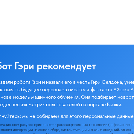
бот Гэри рекомендует
здали робота Гэри и назвали его в честь Гэри Селдона, ум
казывать будущее персонажа писателя-фантаста Айзека А
снове модель машинного обучения. Она подбирает новост
веденческих метрик пользователей на портале Вышки.
лнуйтесь: мы не собираем для этого персональные данные
рмационном ресурсе применяются рекомендательные технологии (информационн
вления информации на основе сбора, систематизации и анализа сведений, относя