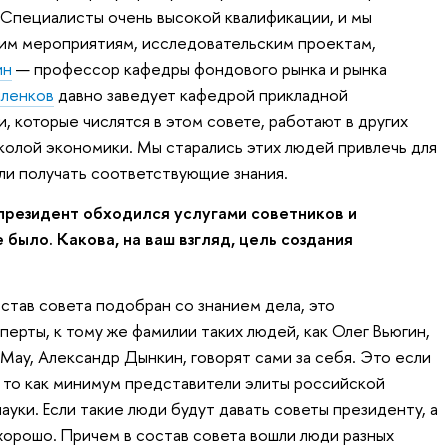
. Специалисты очень высокой квалификации, и мы
шим мероприятиям, исследовательским проектам,
ин
— профессор кафедры фондового рынка и рынка
иленков
давно заведует кафедрой прикладной
, которые числятся в этом совете, работают в других
школой экономики. Мы старались этих людей привлечь для
гли получать соответствующие знания.
президент обходился услугами советников и
 было. Какова, на ваш взгляд, цель создания
став совета подобран со знанием дела, это
ерты, к тому же фамилии таких людей, как Олег Вьюгин,
 Мау, Александр Дынкин, говорят сами за себя. Это если
 то как минимум представители элиты российской
уки. Если такие люди будут давать советы президенту, а
 хорошо. Причем в состав совета вошли люди разных