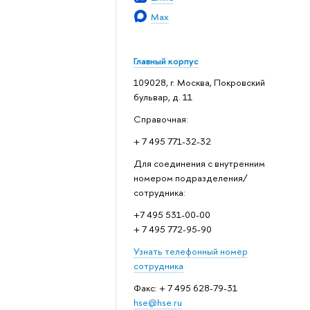
Max
Главный корпус
109028, г. Москва, Покровский
бульвар, д. 11
Справочная:
+ 7 495 771-32-32
Для соединения с внутренним
номером подразделения/
сотрудника:
+7 495 531-00-00
+ 7 495 772-95-90
Узнать телефонный номер
сотрудника
Факс: + 7 495 628-79-31
hse@hse.ru