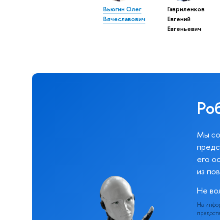
Вьюгин Олег
Гавриленков
Вячеславович
Евгений
Евгеньевич
Ро
Мы со
предс
его о
из по
Не во
На инфо
предоста