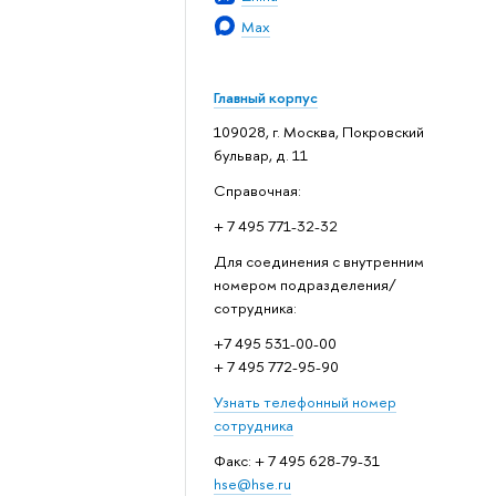
Max
Главный корпус
109028, г. Москва, Покровский
бульвар, д. 11
Справочная:
+ 7 495 771-32-32
Для соединения с внутренним
номером подразделения/
сотрудника:
+7 495 531-00-00
+ 7 495 772-95-90
Узнать телефонный номер
сотрудника
Факс: + 7 495 628-79-31
hse@hse.ru