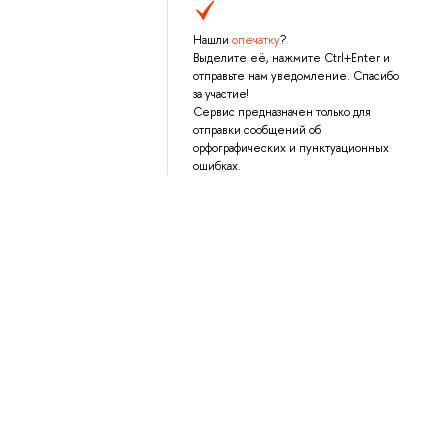
Нашли
опечатку
?
Выделите её, нажмите Ctrl+Enter и
отправьте нам уведомление. Спасибо
за участие!
Сервис предназначен только для
отправки сообщений об
орфографических и пунктуационных
ошибках.