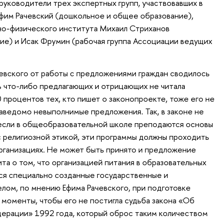
руководители трех экспертных групп, участвовавших в
фим Рачевский (дошкольное и общее образование),
о-физического института Михаил Стриханов
е) и Исак Фрумин (рабочая группа Ассоциации ведущих
евского от работы с предложениями граждан сводилось
ть что-либо предлагающих и отрицающих не читала
 процентов тех, кто пишет о законопроекте, тоже его не
заведомо невыполнимые предложения. Так, в законе не
 если в общеобразовательной школе преподаются основы
 с религиозной этикой, эти программы должны проходить
рганизациях. Не может быть принято и предложение
а о том, что организацией питания в образовательных
ся специально созданные государственные и
елом, по мнению Ефима Рачевского, при подготовке
 моменты, чтобы его не постигла судьба закона «Об
ерации» 1992 года, который оброс таким количеством