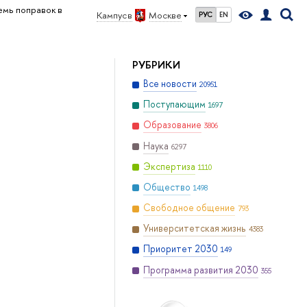
мь поправок в
Кампус в
Москве
РУС
EN
РУБРИКИ
Все новости
20951
Поступающим
1697
Образование
3806
Наука
6297
Экспертиза
1110
Общество
1498
Свободное общение
793
Университетская жизнь
4383
Приоритет 2030
149
Программа развития 2030
355