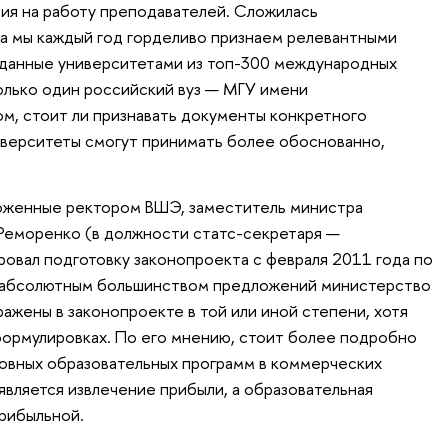
тия на работу преподавателей. Сложилась
да мы каждый год горделиво признаем релевантными
ыданные университетами из топ-300 международных
только один российский вуз — МГУ имени
ом, стоит ли признавать документы конкретного
иверситеты смогут принимать более обоснованно,
оженные ректором ВШЭ, заместитель министра
 Реморенко (в должности статс-секретаря —
ровал подготовку законопроекта с февраля 2011 года по
 с абсолютным большинством предложений министерство
ажены в законопроекте в той или иной степени, хотя
ормулировках. По его мнению, стоит более подробно
овных образовательных программ в коммерческих
является извлечение прибыли, а образовательная
рибыльной.