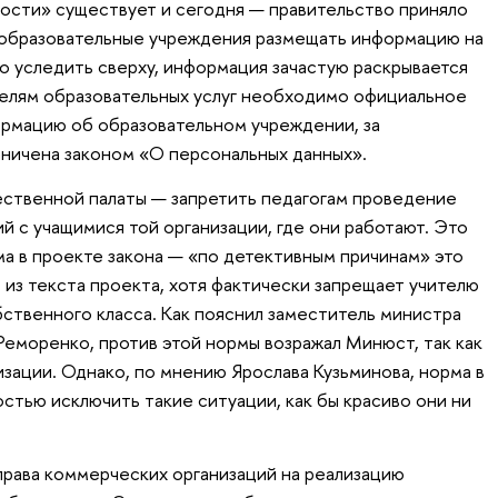
ости» существует и сегодня — правительство приняло
образовательные учреждения размещать информацию на
но уследить сверху, информация зачастую раскрывается
елям образовательных услуг необходимо официальное
ормацию об образовательном учреждении, за
аничена законом «О персональных данных».
твенной палаты — запретить педагогам проведение
й с учащимися той организации, где они работают. Это
ма в проекте закона — «по детективным причинам» это
 из текста проекта, хотя фактически запрещает учителю
бственного класса. Как пояснил заместитель министра
Реморенко, против этой нормы возражал Минюст, так как
зации. Однако, по мнению Ярослава Кузьминова, норма в
стью исключить такие ситуации, как бы красиво они ни
рава коммерческих организаций на реализацию