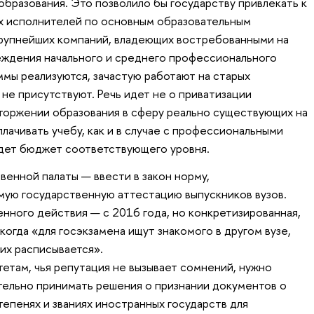
бразования. Это позволило бы государству привлекать к
х исполнителей по основным образовательным
рупнейших компаний, владеющих востребованными на
еждения начального и среднего профессионального
ммы реализуются, зачастую работают на старых
 не присутствуют. Речь идет не о приватизации
вторжении образования в сферу реально существующих на
плачивать учебу, как и в случае с профессиональными
удет бюджет соответствующего уровня.
нной палаты — ввести в закон норму,
ую государственную аттестацию выпускников вузов.
нного действия — с 2016 года, но конкретизированная,
когда «для госэкзамена ищут знакомого в другом вузе,
них расписывается».
тетам, чья репутация не вызывает сомнений, нужно
тельно принимать решения о признании документов о
тепенях и званиях иностранных государств для