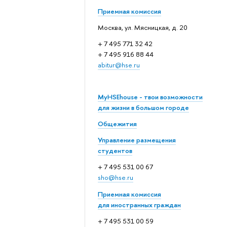
Приемная комиссия
Москва, ул. Мясницкая, д. 20
+ 7 495 771 32 42
+ 7 495 916 88 44
abitur@hse.ru
MyHSEhouse - твои возможности
для жизни в большом городе
Общежития
Управление размещения
студентов
+ 7 495 531 00 67
sho@hse.ru
Приемная комиссия
для иностранных граждан
+ 7 495 531 00 59