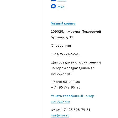
Max
Главный корпус
109028, г. Москва, Покровский
бульвар, д. 11
Справочная:
+ 7 495 771-32-32
Для соединения с внутренним
номером подразделения/
сотрудника:
+7 495 531-00-00
+ 7 495 772-95-90
Узнать телефонный номер
сотрудника
Факс: + 7 495 628-79-31
hse@hse.ru