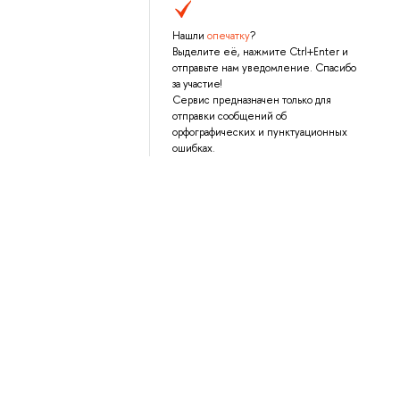
Нашли
опечатку
?
Выделите её, нажмите Ctrl+Enter и
отправьте нам уведомление. Спасибо
за участие!
Сервис предназначен только для
отправки сообщений об
орфографических и пунктуационных
ошибках.