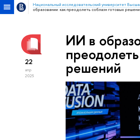
Национальный исследовательский университет Высша
образовании: как преодолеть соблазн готовых решени
ИИ в образо
преодолеть
22
решений
апр
2025