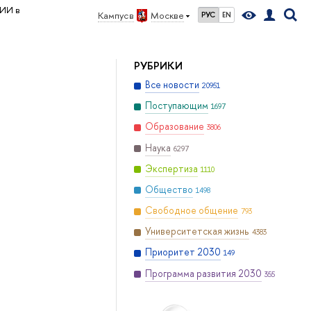
ИИ в
Кампус в
Москве
РУС
EN
РУБРИКИ
Все новости
20951
Поступающим
1697
Образование
3806
Наука
6297
Экспертиза
1110
Общество
1498
Свободное общение
793
Университетская жизнь
4383
Приоритет 2030
149
Программа развития 2030
355