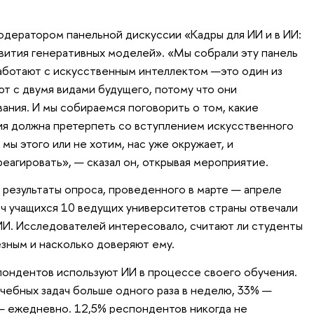
одератором панельной дискуссии «Кадры для ИИ и в ИИ:
азвития генеративных моделей». «Мы собрали эту панель
работают с искусственным интеллектом —это один из
ют с двумя видами будущего, потому что они
ания. И мы собираемся поговорить о том, какие
ия должна претерпеть со вступлением искусственного
мы этого или не хотим, нас уже окружает, и
еагировать», — сказал он, открывая мероприятие.
 результаты опроса, проведенного в марте — апреле
яч учащихся 10 ведущих университетов страны отвечали
ИИ. Исследователей интересовало, считают ли студенты
зным и насколько доверяют ему.
пондентов используют ИИ в процессе своего обучения.
учебных задач больше одного раза в неделю, 33% —
 — ежедневно. 12,5% респондентов никогда не