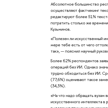
Абсолютное большинство респ
осуществляют фактчекинг текс
редактируют более 51% текста
потратить столько же времени,
Кузьминов.
«Полезен ли искусственный ин
мере тебе есть от чего оттолк
так», — пояснил научный руков
Более 62% респондентов заяви
операций без ИИ. Однако значи
трудно обходиться без ИИ. Ср
(77,6%) оценивают такое заме
(34,3%).
«На что надо обращать вузам в
искусственного интеллекта в 
выделения применения искусст