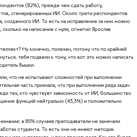
ондентов (82%), прежде чем сдать работу,
тов, сгенерированных ИИ. Около трети респондентов
, созданного ИИ. То есть на исправление за ним можно
 сколько на написание с нуля, отметил Ярослав
теллект? Ну конечно, полезен, потому что по крайней
нуться, тебя подвели к тому, что вот это можно написать
одитель Вышки.
ли, что не испытывают сложностей при выполнении
тельная часть признала, что при выполнении ряда задач
еди тех, кто чувствует зависимость от ИИ, большинство
щение функций нейтрально (43,3%) и положительно
нимание: в 85% случаев преподаватели не замечали
работах студента. То есть они не имеют методик
венного интеллекта, и пока прокатывает. Как это будет