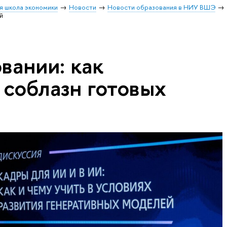
я школа экономики
Новости
Новости образования в НИУ ВШЭ
й
вании: как
 соблазн готовых