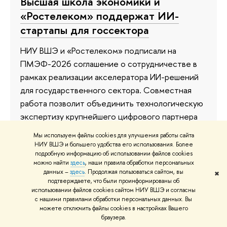
Высшая школа экономики и
«Ростелеком» поддержат ИИ-
стартапы для госсектора
НИУ ВШЭ и «Ростелеком» подписали на
ПМЭФ-2026 соглашение о сотрудничестве в
рамках реализации акселератора ИИ-решений
для государственного сектора. Совместная
работа позволит объединить технологическую
экспертизу крупнейшего цифрового партнера
государства и академический потенциал
Мы используем файлы cookies для улучшения работы сайта
ведущего исследовательского университета
НИУ ВШЭ и большего удобства его использования. Более
подробную информацию об использовании файлов cookies
страны.
можно найти
здесь
, наши правила обработки персональных
данных –
здесь
. Продолжая пользоваться сайтом, вы
✖
4 июня
подтверждаете, что были проинформированы об
использовании файлов cookies сайтом НИУ ВШЭ и согласны
с нашими правилами обработки персональных данных. Вы
можете отключить файлы cookies в настройках Вашего
браузера.
Проблемы этики: как и где