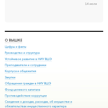
14 июля
О ВЫШКЕ
ОБ
Цифры и факты
Ли
Руководство и структура
Дов
Устойчивое развитие в НИУ ВШЭ
Ол
Преподаватели и сотрудники
При
Корпуса и общежития
Вы
Закупки
При
Обращения граждан в НИУ ВШЭ
Ас
Фонд целевого капитала
До
Противодействие коррупции
Цен
Сведения о доходах, расходах, об имуществе и
Би
обязательствах имущественного характера
Об