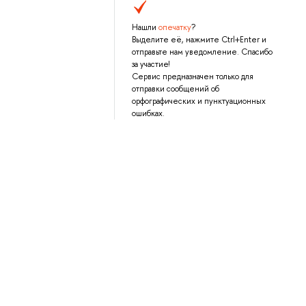
Нашли
опечатку
?
Выделите её, нажмите Ctrl+Enter и
отправьте нам уведомление. Спасибо
за участие!
Сервис предназначен только для
отправки сообщений об
орфографических и пунктуационных
ошибках.