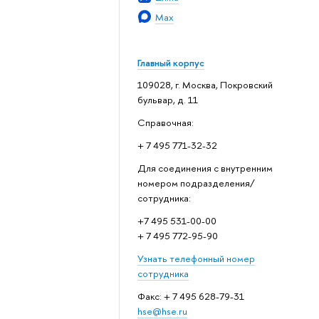
Max
Главный корпус
109028, г. Москва, Покровский
бульвар, д. 11
Справочная:
+ 7 495 771-32-32
Для соединения с внутренним
номером подразделения/
сотрудника:
+7 495 531-00-00
+ 7 495 772-95-90
Узнать телефонный номер
сотрудника
Факс: + 7 495 628-79-31
hse@hse.ru