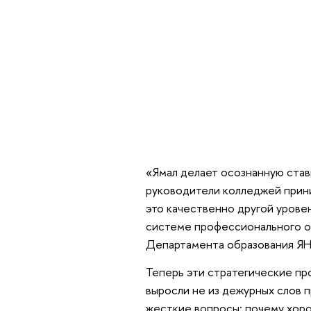
«Ямал делает осознанную став
руководители колледжей прини
это качественно другой урове
системе профессионального об
Департамента образования Я
Теперь эти стратегические п
выросли не из дежурных слов п
жесткие вопросы: почему хоро