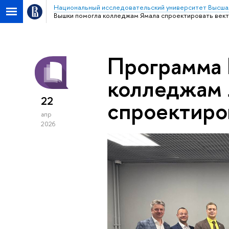
Национальный исследовательский университет Высша
Вышки помогла колледжам Ямала спроектировать вект
Программа 
колледжам 
22
спроектиро
апр
2026