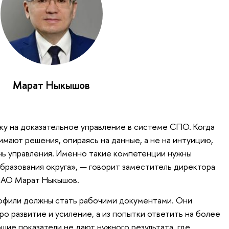
Марат Ныкышов
ку на доказательное управление в системе СПО. Когда
мают решения, опираясь на данные, а не на интуицию,
нь управления. Именно такие компетенции нужны
разования округа», — говорит заместитель директора
НАО Марат Ныкышов.
рофили должны стать рабочими документами. Они
ро развитие и усиление, а из попытки ответить на более
шие показатели не дают нужного результата, где