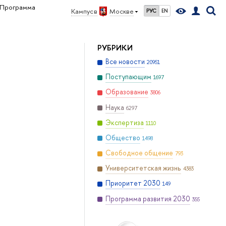
Программа
Кампус в
Москве
РУС
EN
РУБРИКИ
Все новости
20951
Поступающим
1697
Образование
3806
Наука
6297
Экспертиза
1110
Общество
1498
Свободное общение
793
Университетская жизнь
4383
Приоритет 2030
149
Программа развития 2030
355