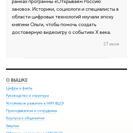
рамках программы «Открываем Россию
заново». Историки, социологи и специалисты в
области цифровых технологий изучали эпоху
княгини Ольги, чтобы помочь создать
достоверную видеоигру о событиях X века.
27 июля
О ВЫШКЕ
ОБ
Цифры и факты
Ли
Руководство и структура
Дов
Устойчивое развитие в НИУ ВШЭ
Ол
Преподаватели и сотрудники
При
Корпуса и общежития
Вы
Закупки
При