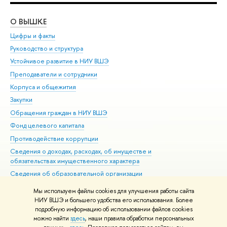
О ВЫШКЕ
ОБ
Цифры и факты
Ли
Руководство и структура
Дов
Устойчивое развитие в НИУ ВШЭ
Ол
Преподаватели и сотрудники
При
Корпуса и общежития
Вы
Закупки
При
Обращения граждан в НИУ ВШЭ
Ас
Фонд целевого капитала
До
Противодействие коррупции
Цен
Сведения о доходах, расходах, об имуществе и
Би
обязательствах имущественного характера
Об
Сведения об образовательной организации
Обр
Людям с ограниченными возможностями здоровья
Мы используем файлы cookies для улучшения работы сайта
Единая платежная страница
НИУ ВШЭ и большего удобства его использования. Более
подробную информацию об использовании файлов cookies
Работа в Вышке
можно найти
здесь
, наши правила обработки персональных