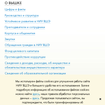
О ВЫШКЕ
ОБ
Цифры и факты
Ли
Руководство и структура
Дов
Устойчивое развитие в НИУ ВШЭ
Ол
Преподаватели и сотрудники
При
Корпуса и общежития
Вы
Закупки
При
Обращения граждан в НИУ ВШЭ
Ас
Фонд целевого капитала
До
Противодействие коррупции
Цен
Сведения о доходах, расходах, об имуществе и
Би
обязательствах имущественного характера
Об
Сведения об образовательной организации
Обр
Людям с ограниченными возможностями здоровья
Мы используем файлы cookies для улучшения работы сайта
Единая платежная страница
НИУ ВШЭ и большего удобства его использования. Более
подробную информацию об использовании файлов cookies
Работа в Вышке
можно найти
здесь
, наши правила обработки персональных
данных –
здесь
. Продолжая пользоваться сайтом, вы
✖
Редактору
подтверждаете, что были проинформированы об