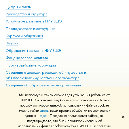
Цифры и факты
Ли
Руководство и структура
Дов
Устойчивое развитие в НИУ ВШЭ
Ол
Преподаватели и сотрудники
При
Корпуса и общежития
Вы
Закупки
При
Обращения граждан в НИУ ВШЭ
Ас
Фонд целевого капитала
До
Противодействие коррупции
Цен
Сведения о доходах, расходах, об имуществе и
Би
обязательствах имущественного характера
Об
Сведения об образовательной организации
Обр
Людям с ограниченными возможностями здоровья
Мы используем файлы cookies для улучшения работы сайта
Единая платежная страница
НИУ ВШЭ и большего удобства его использования. Более
подробную информацию об использовании файлов cookies
Работа в Вышке
можно найти
здесь
, наши правила обработки персональных
данных –
здесь
. Продолжая пользоваться сайтом, вы
✖
Редактору
подтверждаете, что были проинформированы об
© НИУ ВШЭ 1993–2026
Адреса и контакты
Условия использования
использовании файлов cookies сайтом НИУ ВШЭ и согласны