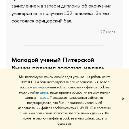
зачислением в запас и дипломы об окончании
университета получили 132 человека. Затем
состоялся офицерский бал.
27 июля
Молодой ученый Питерской
Вышки получил золотую медаль
РАН
Мы используем файлы cookies для улучшения работы сайта
НИУ ВШЭ и большего удобства его использования. Более
Российская академия наук подвела итоги
подробную информацию об использовании файлов cookies
можно найти
здесь
, наши правила обработки персональных
конкурса на соискание медалей с премиями. По
данных –
здесь
. Продолжая пользоваться сайтом, вы
✖
итогам 2025 года награды за лучшие научные
подтверждаете, что были проинформированы об
использовании файлов cookies сайтом НИУ ВШЭ и согласны
работы присудили 42 молодым ученым России.
с нашими правилами обработки персональных данных. Вы
В числе победителей — представитель НИУ
можете отключить файлы cookies в настройках Вашего
браузера.
ВШЭ — Санкт-Петербург.