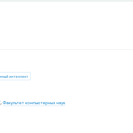
нный интеллект
Т
,
Факультет компьютерных наук