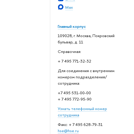
Max
Главный корпус
109028, г. Москва, Покровский
бульвар, д. 11
Справочная:
+ 7 495 771-32-32
Для соединения с внутренним
номером подразделения/
сотрудника:
+7 495 531-00-00
+ 7 495 772-95-90
Узнать телефонный номер
сотрудника
Факс: + 7 495 628-79-31
hse@hse.ru