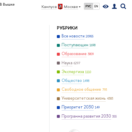
В Вышке
Кампус в
Москве
РУС
EN
РУБРИКИ
Все новости
20955
Поступающим
1698
Образование
3809
Наука
6297
Экспертиза
1110
Общество
1498
Свободное общение
793
Университетская жизнь
4383
Приоритет 2030
149
Программа развития 2030
355