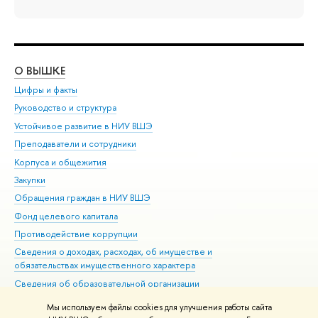
О ВЫШКЕ
ОБ
Цифры и факты
Ли
Руководство и структура
Дов
Устойчивое развитие в НИУ ВШЭ
Ол
Преподаватели и сотрудники
При
Корпуса и общежития
Вы
Закупки
При
Обращения граждан в НИУ ВШЭ
Ас
Фонд целевого капитала
До
Противодействие коррупции
Цен
Сведения о доходах, расходах, об имуществе и
Би
обязательствах имущественного характера
Об
Сведения об образовательной организации
Обр
Людям с ограниченными возможностями здоровья
Мы используем файлы cookies для улучшения работы сайта