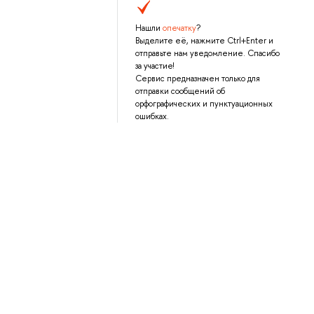
Нашли
опечатку
?
Выделите её, нажмите Ctrl+Enter и
отправьте нам уведомление. Спасибо
за участие!
Сервис предназначен только для
отправки сообщений об
орфографических и пунктуационных
ошибках.