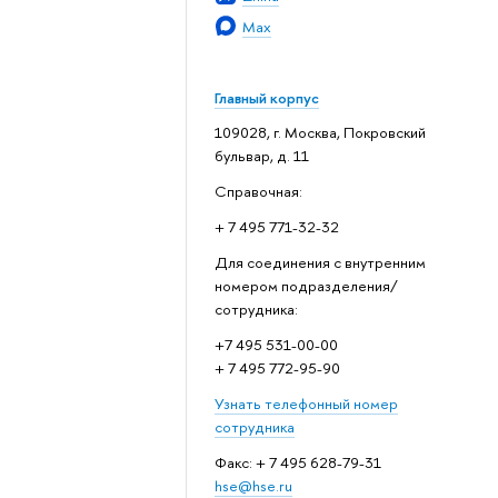
Max
Главный корпус
109028, г. Москва, Покровский
бульвар, д. 11
Справочная:
+ 7 495 771-32-32
Для соединения с внутренним
номером подразделения/
сотрудника:
+7 495 531-00-00
+ 7 495 772-95-90
Узнать телефонный номер
сотрудника
Факс: + 7 495 628-79-31
hse@hse.ru