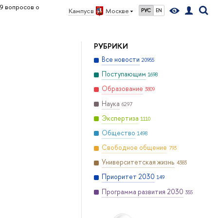
9 вопросов о
Кампус в
Москве
РУС
EN
РУБРИКИ
Все новости
20955
Поступающим
1698
Образование
3809
Наука
6297
Экспертиза
1110
Общество
1498
Свободное общение
793
Университетская жизнь
4383
Приоритет 2030
149
Программа развития 2030
355