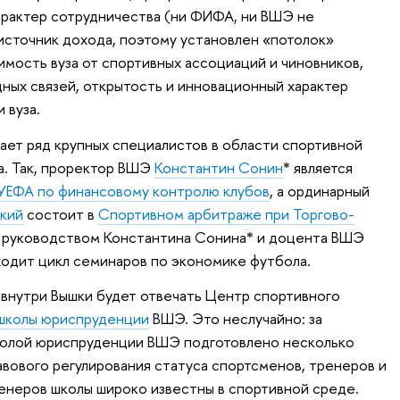
арактер сотрудничества (ни ФИФА, ни ВШЭ не
источник дохода, поэтому установлен «потолок»
имость вуза от спортивных ассоциаций и чиновников,
ых связей, открытость и инновационный характер
 вуза.
тает ряд крупных специалистов в области спортивной
а. Так, проректор ВШЭ
Константин Сонин
* является
УЕФА по финансовому контролю клубов
, а ординарный
кий
состоит в
Спортивном арбитраже при Торгово-
д руководством Константина Сонина* и доцента ВШЭ
одит цикл семинаров по экономике футбола.
 внутри Вышки будет отвечать Центр спортивного
школы юриспруденции
ВШЭ. Это неслучайно: за
колой юриспруденции ВШЭ подготовлено несколько
вового регулирования статуса спортсменов, тренеров и
енеров школы широко известны в спортивной среде.