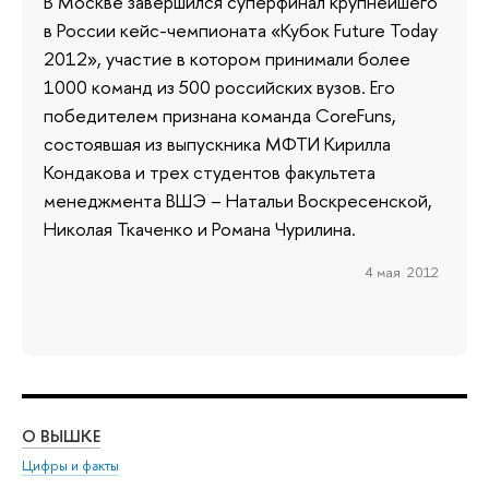
В Москве завершился суперфинал крупнейшего
в России кейс-чемпионата «Кубок Future Today
2012», участие в котором принимали более
1000 команд из 500 российских вузов. Его
победителем признана команда CoreFuns,
состоявшая из выпускника МФТИ Кирилла
Кондакова и трех студентов факультета
менеджмента ВШЭ – Натальи Воскресенской,
Николая Ткаченко и Романа Чурилина.
4 мая 2012
О ВЫШКЕ
ОБ
Цифры и факты
Ли