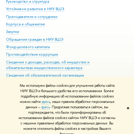
Руководство и структура
Дов
Устойчивое развитие в НИУ ВШЭ
Ол
Преподаватели и сотрудники
При
Корпуса и общежития
Вы
Закупки
При
Обращения граждан в НИУ ВШЭ
Ас
Фонд целевого капитала
До
Противодействие коррупции
Цен
Сведения о доходах, расходах, об имуществе и
Би
обязательствах имущественного характера
Об
Сведения об образовательной организации
Обр
Людям с ограниченными возможностями здоровья
Мы используем файлы cookies для улучшения работы сайта
Единая платежная страница
НИУ ВШЭ и большего удобства его использования. Более
подробную информацию об использовании файлов cookies
Работа в Вышке
можно найти
здесь
, наши правила обработки персональных
данных –
здесь
. Продолжая пользоваться сайтом, вы
✖
Редактору
подтверждаете, что были проинформированы об
© НИУ ВШЭ 1993–2026
Адреса и контакты
Условия использования
использовании файлов cookies сайтом НИУ ВШЭ и согласны
с нашими правилами обработки персональных данных. Вы
материалов
Политика конфиденциальности
Карта сайта
можете отключить файлы cookies в настройках Вашего
Шрифты HSE Sans и HSE Slab разработаны в
Школе дизайна НИУ ВШЭ