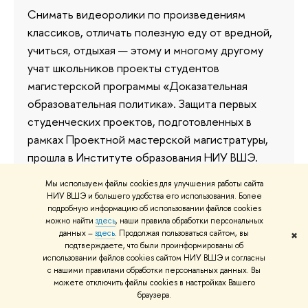
Снимать видеоролики по произведениям
классиков, отличать полезную еду от вредной,
учиться, отдыхая — этому и многому другому
учат школьников проекты студентов
магистерской программы «Доказательная
образовательная политика». Защита первых
студенческих проектов, подготовленных в
рамках Проектной мастерской магистратуры,
прошла в Институте образования НИУ ВШЭ.
28 июня 2016
Мы используем файлы cookies для улучшения работы сайта
НИУ ВШЭ и большего удобства его использования. Более
подробную информацию об использовании файлов cookies
можно найти
здесь
, наши правила обработки персональных
данных –
здесь
. Продолжая пользоваться сайтом, вы
✖
подтверждаете, что были проинформированы об
использовании файлов cookies сайтом НИУ ВШЭ и согласны
с нашими правилами обработки персональных данных. Вы
можете отключить файлы cookies в настройках Вашего
О ВЫШКЕ
ОБ
браузера.
Цифры и факты
Ли