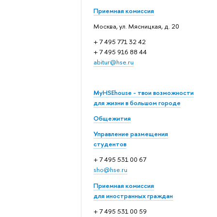
Приемная комиссия
Москва, ул. Мясницкая, д. 20
+ 7 495 771 32 42
+ 7 495 916 88 44
abitur@hse.ru
MyHSEhouse - твои возможности
для жизни в большом городе
Общежития
Управление размещения
студентов
+ 7 495 531 00 67
sho@hse.ru
Приемная комиссия
для иностранных граждан
+ 7 495 531 00 59