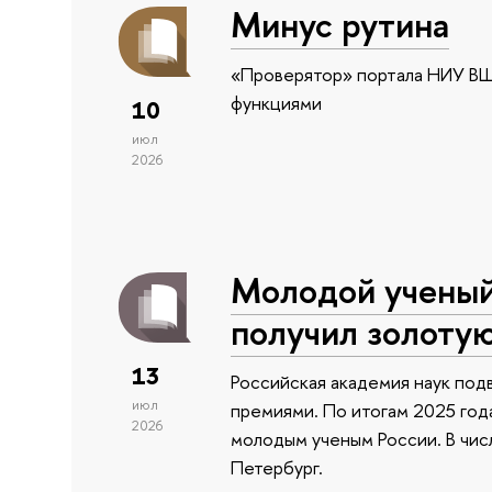
Минус рутина
«Проверятор» портала НИУ ВШ
функциями
10
июл
2026
Молодой учены
получил золоту
13
Российская академия наук подв
июл
премиями. По итогам 2025 года
2026
молодым ученым России. В чи
Петербург.