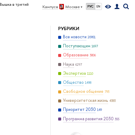
Вышка в третий
Кампус в
Москве
РУС
EN
РУБРИКИ
Все новости
20951
Поступающим
1697
Образование
3806
Наука
6297
Экспертиза
1110
Общество
1498
Свободное общение
793
Университетская жизнь
4383
Приоритет 2030
149
Программа развития 2030
355