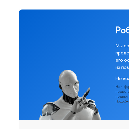
Ро
Мы со
предс
его о
из по
Не во
На инфо
предоста
предпочт
Подроб