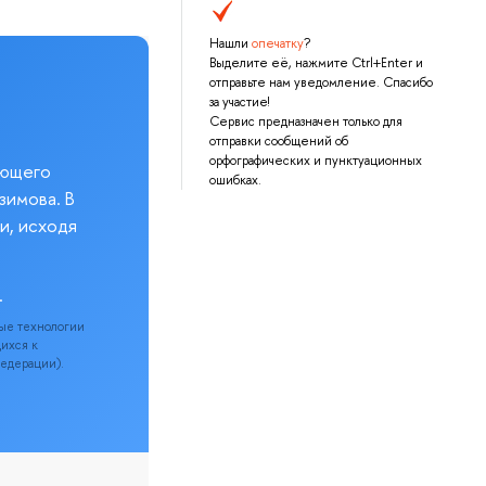
Нашли
опечатку
?
Выделите её, нажмите Ctrl+Enter и
отправьте нам уведомление. Спасибо
за участие!
Сервис предназначен только для
отправки сообщений об
орфографических и пунктуационных
еющего
ошибках.
зимова. В
и, исходя
.
ые технологии
щихся к
Федерации).