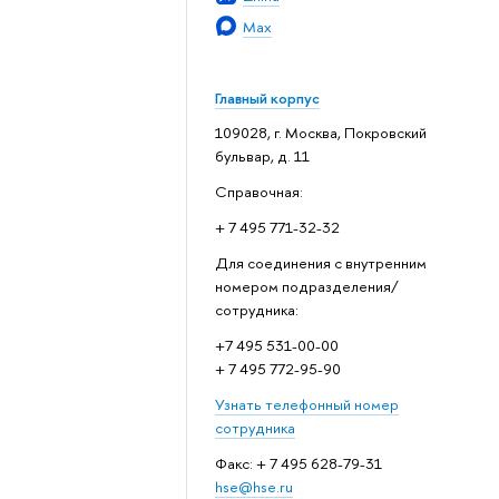
Max
Главный корпус
109028, г. Москва, Покровский
бульвар, д. 11
Справочная:
+ 7 495 771-32-32
Для соединения с внутренним
номером подразделения/
сотрудника:
+7 495 531-00-00
+ 7 495 772-95-90
Узнать телефонный номер
сотрудника
Факс: + 7 495 628-79-31
hse@hse.ru