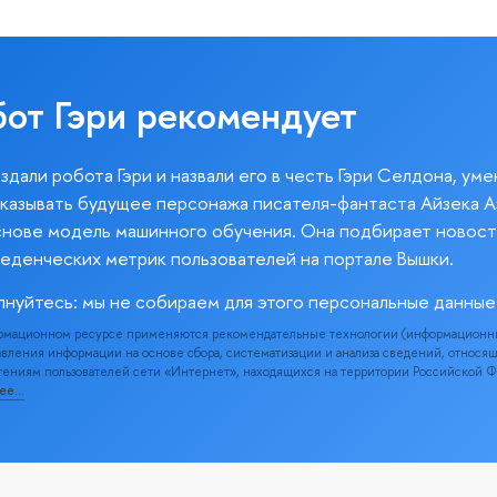
бот Гэри рекомендует
здали робота Гэри и назвали его в честь Гэри Селдона, ум
казывать будущее персонажа писателя-фантаста Айзека А
снове модель машинного обучения. Она подбирает новост
веденческих метрик пользователей на портале Вышки.
лнуйтесь: мы не собираем для этого персональные данные
рмационном ресурсе применяются рекомендательные технологии (информационн
вления информации на основе сбора, систематизации и анализа сведений, относя
ениям пользователей сети «Интернет», находящихся на территории Российской 
нее…