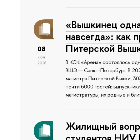
«Вышкинец одн
навсегда»: как 
Питерской Выш
08
июл
В КСК «Арена» состоялось одн
2026
ВШЭ — Санкт-Петербург. В 202
магистра Питерской Вышки, 303
почти 6000 гостей: выпускник
магистратуры, их родные и бли
Жилищный вопро
студентов НИУ