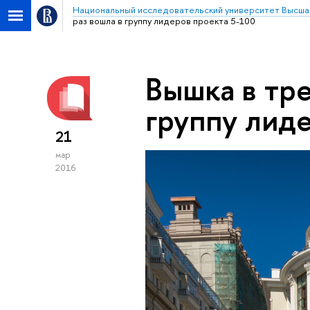
Национальный исследовательский университет Высша
раз вошла в группу лидеров проекта 5-100
Вышка в тре
группу лид
21
мар
2016