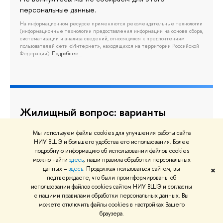
персональные данные.
На информационном ресурсе применяются рекомендательные технологии
(информационные технологии предоставления информации на основе сбора,
систематизации и анализа сведений, относящихся к предпочтениям
пользователей сети «Интернет», находящихся на территории Российской
Федерации).
Подробнее…
Жилищный вопрос: варианты
размещения студентов НИУ ВШЭ
Мы используем файлы cookies для улучшения работы сайта
в Москве
НИУ ВШЭ и большего удобства его использования. Более
подробную информацию об использовании файлов cookies
В Высшую школу экономики ежегодно
можно найти
здесь
, наши правила обработки персональных
данных –
здесь
. Продолжая пользоваться сайтом, вы
✖
поступают жители разных городов России и
подтверждаете, что были проинформированы об
других стран. Определенные категории
использовании файлов cookies сайтом НИУ ВШЭ и согласны
с нашими правилами обработки персональных данных. Вы
обучающихся могут претендовать на место в
можете отключить файлы cookies в настройках Вашего
общежитии, а для остальных предусмотрены
браузера.