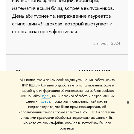
научно-популярные лекции, вебинары,
математический блиц, встреча выпускников,
День абитуриента, награждение лауреатов
стипендии «Яндекса», который выступает и
соорганизатором фестиваля.
5 апреля 2024
«Опережая время»: в НИУ ВШЭ
отпраздновали 10-летие
Мы используем файлы cookies для улучшения работы сайта
НИУ ВШЭ и большего удобства его использования. Более
факультета компьютерных наук
подробную информацию об использовании файлов cookies
можно найти
здесь
, наши правила обработки персональных
Торжественное мероприятие состоялось 28
данных –
здесь
. Продолжая пользоваться сайтом, вы
✖
подтверждаете, что были проинформированы об
марта в Большом зале Центра культур НИУ ВШЭ.
использовании файлов cookies сайтом НИУ ВШЭ и согласны
В нем приняли участие не только сотрудники,
с нашими правилами обработки персональных данных. Вы
студенты и выпускники факультета, но и
можете отключить файлы cookies в настройках Вашего
браузера.
руководители Вышки, представители компаний-