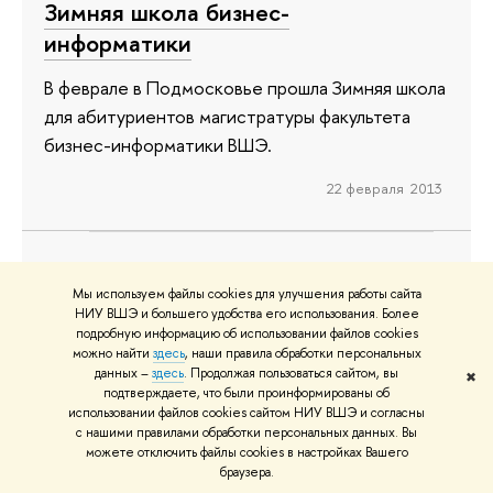
Зимняя школа бизнес-
информатики
В феврале в Подмосковье прошла Зимняя школа
для абитуриентов магистратуры факультета
бизнес-информатики ВШЭ.
22 февраля 2013
Креативное мышление
Мы используем файлы cookies для улучшения работы сайта
НИУ ВШЭ и большего удобства его использования. Более
подробную информацию об использовании файлов cookies
Студенты факультета бизнес-информатики
можно найти
здесь
, наши правила обработки персональных
ВШЭ вошли в число победителей соревнования
данных –
здесь
. Продолжая пользоваться сайтом, вы
✖
по креативному мышлению и разработке
подтверждаете, что были проинформированы об
использовании файлов cookies сайтом НИУ ВШЭ и согласны
приложений на базе главных инновационных
с нашими правилами обработки персональных данных. Вы
продуктов компании SAP: SAP HANA One и SAP
можете отключить файлы cookies в настройках Вашего
браузера.
Chrystal Dashboard Designer.