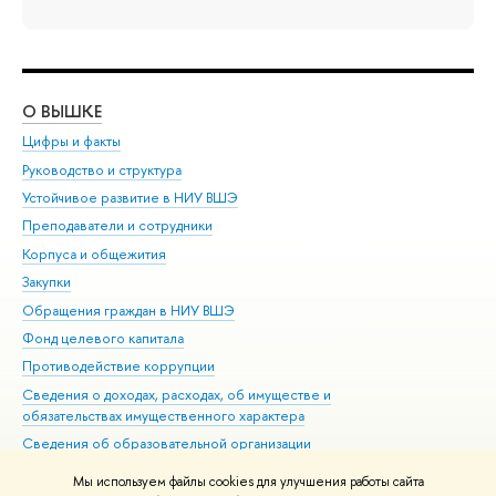
О ВЫШКЕ
ОБ
Цифры и факты
Ли
Руководство и структура
Дов
Устойчивое развитие в НИУ ВШЭ
Ол
Преподаватели и сотрудники
При
Корпуса и общежития
Вы
Закупки
При
Обращения граждан в НИУ ВШЭ
Ас
Фонд целевого капитала
До
Противодействие коррупции
Цен
Сведения о доходах, расходах, об имуществе и
Би
обязательствах имущественного характера
Об
Сведения об образовательной организации
Обр
Людям с ограниченными возможностями здоровья
Мы используем файлы cookies для улучшения работы сайта