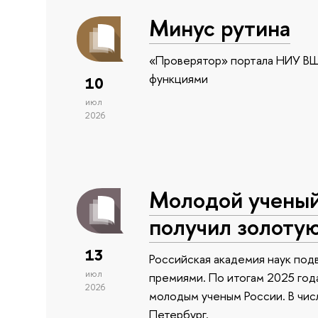
Минус рутина
«Проверятор» портала НИУ ВШ
функциями
10
июл
2026
Молодой учены
получил золоту
13
Российская академия наук подв
июл
премиями. По итогам 2025 года
2026
молодым ученым России. В чи
Петербург.