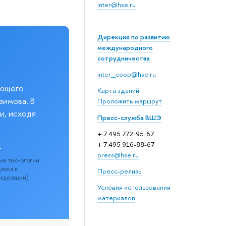
inter@hse.ru
Дирекция по развитию
международного
сотрудничества
inter_coop@hse.ru
еющего
Карта зданий
зимова. В
Проложить маршрут
и, исходя
Пресс-служба ВШЭ
+ 7 495 772-95-67
+ 7 495 916-88-67
.
press@hse.ru
ые технологии
щихся к
Пресс-релизы
Федерации).
Условия использования
материалов