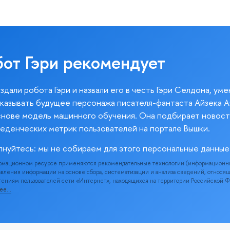
бот Гэри рекомендует
здали робота Гэри и назвали его в честь Гэри Селдона, ум
казывать будущее персонажа писателя-фантаста Айзека А
снове модель машинного обучения. Она подбирает новост
веденческих метрик пользователей на портале Вышки.
лнуйтесь: мы не собираем для этого персональные данные
рмационном ресурсе применяются рекомендательные технологии (информационн
вления информации на основе сбора, систематизации и анализа сведений, относя
ениям пользователей сети «Интернет», находящихся на территории Российской 
нее…