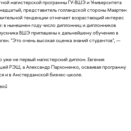
тной магистерской программы ГУ-ВШЭ и Университета
надцатый, представитель голландской стороны Маартен
ожительной тенденции отмечает возрастающий интерес
: в нынешнем году число дипломниц и дипломников
ыпускника ВШЭ приглашены к дальнейшему обучению в
ген. "Это очень высокая оценка знаний студентов", —
о уже не первый магистерский диплом. Евгения
ицей РЭШ, а Александр Пархоменко, осваивая программу
ся и в Амстердамской бизнес-школе.
вой