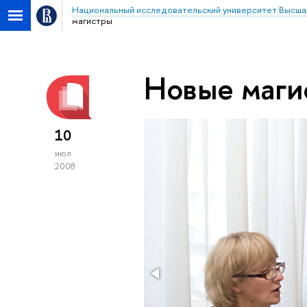
Национальный исследовательский университет Высша
магистры
Новые маги
10
июл
2008