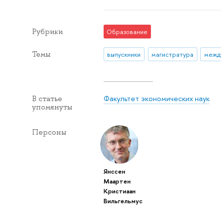
Рубрики
Образование
Темы
выпускники
магистратура
Факультет экономических наук
В статье
упомянуты
Персоны
Янссен
Маартен
Кристиаан
Вильгельмус