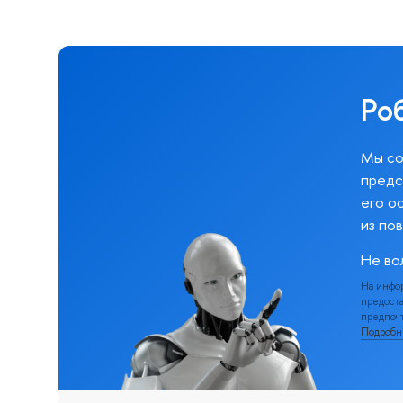
Ро
Мы со
предс
его о
из по
Не во
На инфо
предоста
предпочт
Подроб