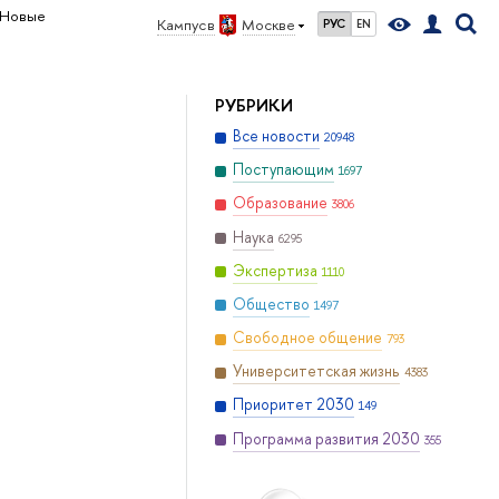
Новые
Кампус в
Москве
РУС
EN
РУБРИКИ
Все новости
20948
Поступающим
1697
Образование
3806
Наука
6295
Экспертиза
1110
Общество
1497
Свободное общение
793
Университетская жизнь
4383
Приоритет 2030
149
Программа развития 2030
355