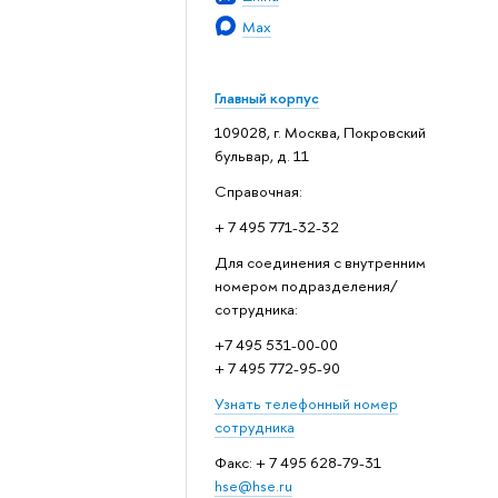
Max
Главный корпус
109028, г. Москва, Покровский
бульвар, д. 11
Справочная:
+ 7 495 771-32-32
Для соединения с внутренним
номером подразделения/
сотрудника:
+7 495 531-00-00
+ 7 495 772-95-90
Узнать телефонный номер
сотрудника
Факс: + 7 495 628-79-31
hse@hse.ru