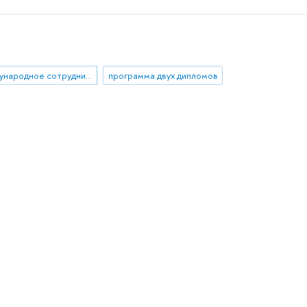
международное сотрудничество
программа двух дипломов