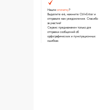
Нашли
опечатку
?
Выделите её, нажмите Ctrl+Enter и
отправьте нам уведомление. Спасибо
за участие!
Сервис предназначен только для
отправки сообщений об
орфографических и пунктуационных
ошибках.