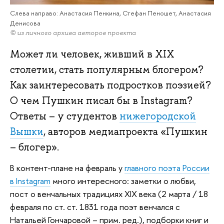
Слева направо: Анастасия Пенкина, Стефан Пеношет, Анастасия
Денисова
© из личного архива авторов проекта
Может ли человек, живший в XIX
столетии, стать популярным блогером?
Как заинтересовать подростков поэзией?
О чем Пушкин писал бы в Instagram?
Ответы – у студентов
нижегородской
Вышки
, авторов медиапроекта «Пушкин
– блогер».
В контент-плане на февраль у
главного поэта России
в Instagram
много интересного: заметки о любви,
пост о венчальных традициях XIX века (2 марта / 18
февраля по ст. ст. 1831 года поэт венчался с
Натальей Гончаровой – прим. ред.), подборки книг и