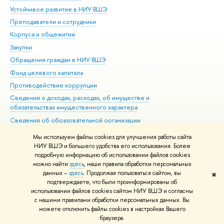
Устойчивое развитие в НИУ ВШЭ
Ол
Преподаватели и сотрудники
При
Корпуса и общежития
Вы
Закупки
При
Обращения граждан в НИУ ВШЭ
Ас
Фонд целевого капитала
До
Противодействие коррупции
Цен
Сведения о доходах, расходах, об имуществе и
Би
обязательствах имущественного характера
Об
Сведения об образовательной организации
Обр
Людям с ограниченными возможностями здоровья
Мы используем файлы cookies для улучшения работы сайта
Единая платежная страница
НИУ ВШЭ и большего удобства его использования. Более
подробную информацию об использовании файлов cookies
Работа в Вышке
можно найти
здесь
, наши правила обработки персональных
данных –
здесь
. Продолжая пользоваться сайтом, вы
✖
Редактору
подтверждаете, что были проинформированы об
© НИУ ВШЭ 1993–2026
Адреса и контакты
Условия использования
использовании файлов cookies сайтом НИУ ВШЭ и согласны
с нашими правилами обработки персональных данных. Вы
материалов
Политика конфиденциальности
Карта сайта
можете отключить файлы cookies в настройках Вашего
Шрифты HSE Sans и HSE Slab разработаны в
Школе дизайна НИУ ВШЭ
браузера.