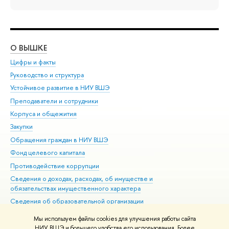
О ВЫШКЕ
ОБ
Цифры и факты
Ли
Руководство и структура
Дов
Устойчивое развитие в НИУ ВШЭ
Ол
Преподаватели и сотрудники
При
Корпуса и общежития
Вы
Закупки
При
Обращения граждан в НИУ ВШЭ
Ас
Фонд целевого капитала
До
Противодействие коррупции
Цен
Сведения о доходах, расходах, об имуществе и
Би
обязательствах имущественного характера
Об
Сведения об образовательной организации
Обр
Людям с ограниченными возможностями здоровья
Мы используем файлы cookies для улучшения работы сайта
Единая платежная страница
НИУ ВШЭ и большего удобства его использования. Более