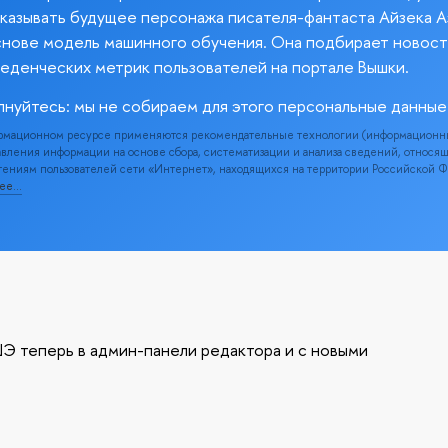
казывать будущее персонажа писателя-фантаста Айзека А
снове модель машинного обучения. Она подбирает новост
веденческих метрик пользователей на портале Вышки.
лнуйтесь: мы не собираем для этого персональные данные
рмационном ресурсе применяются рекомендательные технологии (информационн
вления информации на основе сбора, систематизации и анализа сведений, относя
ениям пользователей сети «Интернет», находящихся на территории Российской 
нее…
Э теперь в админ-панели редактора и с новыми