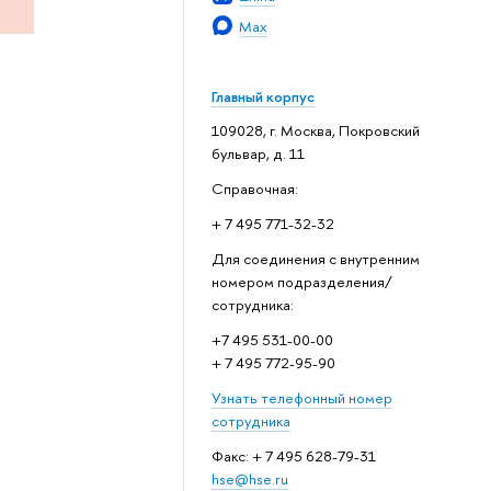
Max
Главный корпус
109028, г. Москва, Покровский
бульвар, д. 11
Справочная:
+ 7 495 771-32-32
Для соединения с внутренним
номером подразделения/
сотрудника:
+7 495 531-00-00
+ 7 495 772-95-90
Узнать телефонный номер
сотрудника
Факс: + 7 495 628-79-31
hse@hse.ru