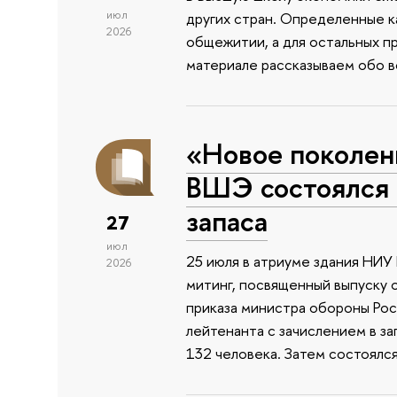
июл
других стран. Определенные к
2026
общежитии, а для остальных п
материале рассказываем обо 
«Новое поколен
ВШЭ состоялся 
запаса
27
июл
25 июля в атриуме здания НИ
2026
митинг, посвященный выпуску 
приказа министра обороны Ро
лейтенанта с зачислением в з
132 человека. Затем состоялс