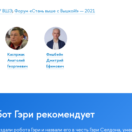
У ВШЭ
,
Форум «Стань выше с Вышкой!» — 2021
Каспржак
Фишбейн
Анатолий
Дмитрий
Георгиевич
Ефимович
бот Гэри рекомендует
здали робота Гэри и назвали его в честь Гэри Селдона, ум