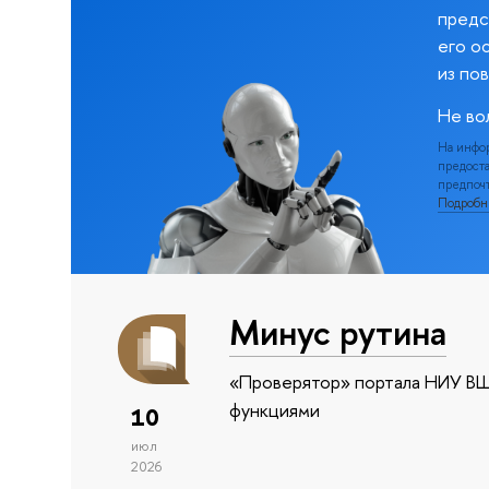
предс
его о
из по
Не во
На инфо
предоста
предпочт
Подроб
Минус рутина
«Проверятор» портала НИУ ВШ
функциями
10
июл
2026