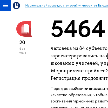
Национальный исследовательский университет Высша
5464
20
человека из 84 субъект
фев
2021
зарегистрировались на 
школьных учителей, уп
Мероприятие пройдет 26
Регистрация продолжитс
Перед российскими школами п
качество образования, чтобы в
воспитания гармонично разви
выявления, поддержки и разви