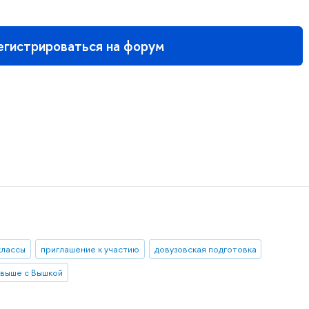
егистрироваться на форум
классы
приглашение к участию
довузовская подготовка
 выше с Вышкой