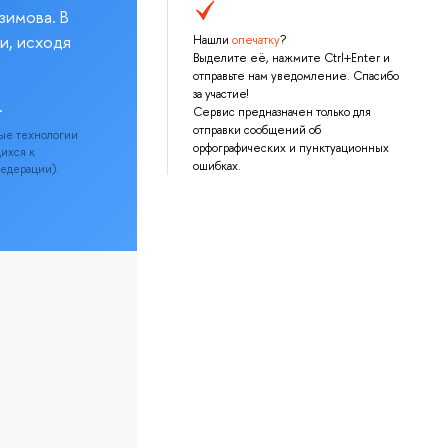
зимова. В
и, исходя
Нашли
опечатку
?
Выделите её, нажмите Ctrl+Enter и
отправьте нам уведомление. Спасибо
за участие!
.
Сервис предназначен только для
отправки сообщений об
ые технологии
орфографических и пунктуационных
щихся к
ошибках.
Федерации).