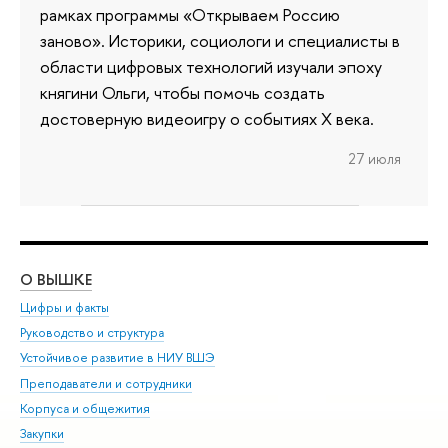
рамках программы «Открываем Россию
заново». Историки, социологи и специалисты в
области цифровых технологий изучали эпоху
княгини Ольги, чтобы помочь создать
достоверную видеоигру о событиях X века.
27 июля
О ВЫШКЕ
ОБ
Цифры и факты
Ли
Руководство и структура
Дов
Устойчивое развитие в НИУ ВШЭ
Ол
Преподаватели и сотрудники
При
Корпуса и общежития
Вы
Закупки
При