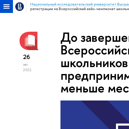
Национальный исследовательский университет Высша
регистрации на Всероссийский кейс-чемпионат школь
До заверше
Всероссийс
26
школьников
авг
предприним
2021
меньше мес