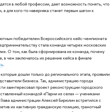
одятся в любой профессии, дает возможность понять, что
 а для кого-то наверняка станет первым шагом к
лютным победителем Всероссийского кейс-чемпионата
едпринимательству стала команда четырех московских
и». О том, как была сформирована их команда, почему
е, в чем заключалось их решение кейса в финале
сь
.
 которые дошли только до регионального этапа, проявили
дставители бизнеса. Так, администрацию города
сти заинтересовал проект реконструкции городского
едставленный командой «Парни из села» — учениками
Глава администрации Алексей Бирюлин встретился с
етив их «активную гражданскую позицию, грамотный