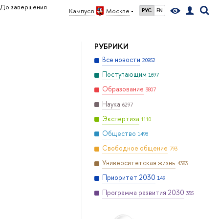
До завершения
Кампус в
Москве
РУС
EN
РУБРИКИ
Все новости
20952
Поступающим
1697
Образование
3807
Наука
6297
Экспертиза
1110
Общество
1498
Свободное общение
793
Университетская жизнь
4383
Приоритет 2030
149
Программа развития 2030
355