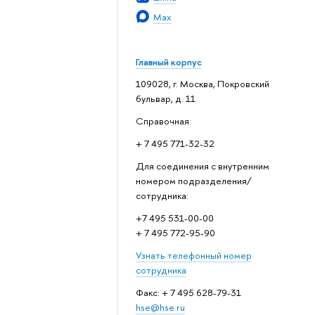
Max
Главный корпус
109028, г. Москва, Покровский
бульвар, д. 11
Справочная:
+ 7 495 771-32-32
Для соединения с внутренним
номером подразделения/
сотрудника:
+7 495 531-00-00
+ 7 495 772-95-90
Узнать телефонный номер
сотрудника
Факс: + 7 495 628-79-31
hse@hse.ru