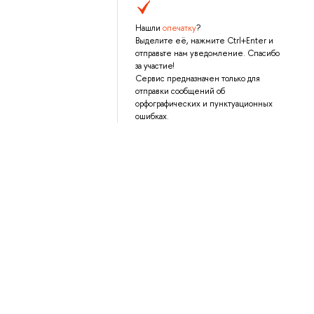
Нашли
опечатку
?
Выделите её, нажмите Ctrl+Enter и
отправьте нам уведомление. Спасибо
за участие!
Сервис предназначен только для
отправки сообщений об
орфографических и пунктуационных
ошибках.