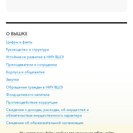
О ВЫШКЕ
ОБ
Цифры и факты
Ли
Руководство и структура
Дов
Устойчивое развитие в НИУ ВШЭ
Ол
Преподаватели и сотрудники
При
Корпуса и общежития
Вы
Закупки
При
Обращения граждан в НИУ ВШЭ
Ас
Фонд целевого капитала
До
Противодействие коррупции
Цен
Сведения о доходах, расходах, об имуществе и
Би
обязательствах имущественного характера
Об
Сведения об образовательной организации
Обр
Людям с ограниченными возможностями здоровья