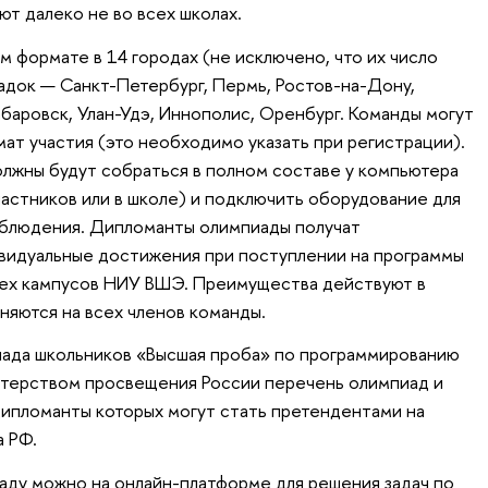
т далеко не во всех школах.
 формате в 14 городах (не исключено, что их число
адок — Санкт-Петербург, Пермь, Ростов-на-Дону,
баровск, Улан-Удэ, Иннополис, Оренбург. Команды могут
ат участия (это необходимо указать при регистрации).
должны будут собраться в полном составе у компьютера
частников или в школе) и подключить оборудование для
аблюдения. Дипломанты олимпиады получат
ивидуальные достижения при поступлении на программы
сех кампусов НИУ ВШЭ. Преимущества действуют в
няются на всех членов команды.
иада школьников «Высшая проба» по программированию
терством просвещения России перечень олимпиад и
дипломанты которых могут стать претендентами на
 РФ.
аду можно на онлайн-платформе для решения задач по