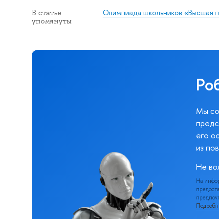
Олимпиада школьников «Высшая 
В статье
упомянуты
Ро
Мы со
предс
его о
из по
Не во
На инфо
предоста
предпочт
Подроб