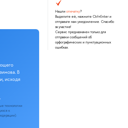
Нашли
опечатку
?
Выделите её, нажмите Ctrl+Enter и
отправьте нам уведомление. Спасибо
за участие!
Сервис предназначен только для
отправки сообщений об
орфографических и пунктуационных
ошибках.
еющего
зимова. В
и, исходя
.
ые технологии
щихся к
Федерации).