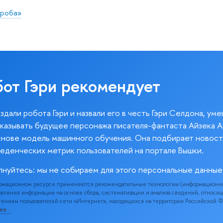
проба»
бот Гэри рекомендует
здали робота Гэри и назвали его в честь Гэри Селдона, ум
казывать будущее персонажа писателя-фантаста Айзека А
снове модель машинного обучения. Она подбирает новост
веденческих метрик пользователей на портале Вышки.
лнуйтесь: мы не собираем для этого персональные данные
рмационном ресурсе применяются рекомендательные технологии (информационн
вления информации на основе сбора, систематизации и анализа сведений, относя
ениям пользователей сети «Интернет», находящихся на территории Российской 
нее…