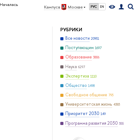
Началась
Кампус в
Москве
РУС
EN
РУБРИКИ
Все новости
20951
Поступающим
1697
Образование
3806
Наука
6297
Экспертиза
1110
Общество
1498
Свободное общение
793
Университетская жизнь
4383
Приоритет 2030
149
Программа развития 2030
355