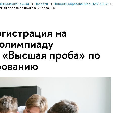
я школа экономики
Новости
Новости образования в НИУ ВШЭ
ысшая проба» по программированию
егистрация на
олимпиаду
 «Высшая проба» по
рованию