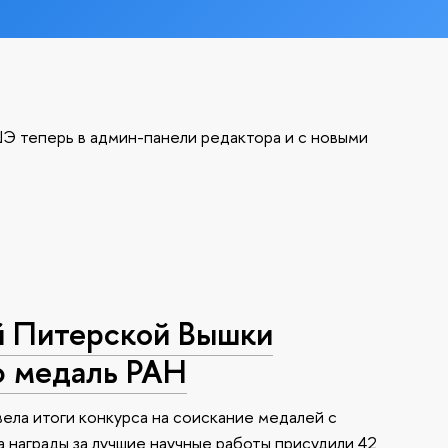
Э теперь в админ-панели редактора и с новыми
й Питерской Вышки
ю медаль РАН
ела итоги конкурса на соискание медалей с
 награды за лучшие научные работы присудили 42