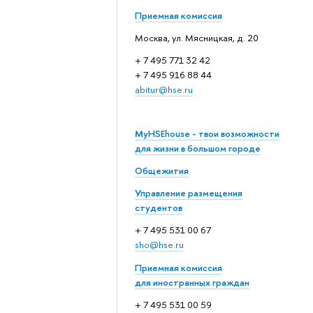
Приемная комиссия
Москва, ул. Мясницкая, д. 20
+ 7 495 771 32 42
+ 7 495 916 88 44
abitur@hse.ru
MyHSEhouse - твои возможности
для жизни в большом городе
Общежития
Управление размещения
студентов
+ 7 495 531 00 67
sho@hse.ru
Приемная комиссия
для иностранных граждан
+ 7 495 531 00 59