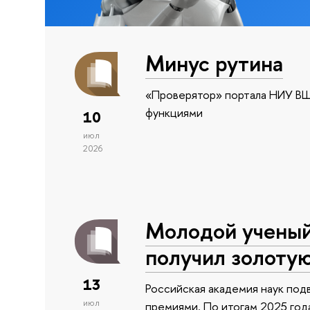
Минус рутина
«Проверятор» портала НИУ ВШ
функциями
10
июл
2026
Молодой учены
получил золоту
13
Российская академия наук подв
июл
премиями. По итогам 2025 года