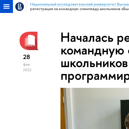
Национальный исследовательский университет Высша
регистрация на командную олимпиаду школьников «В
Началась р
командную 
28
школьников
фев
программи
2022