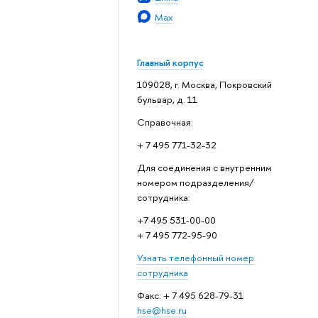
Max
Главный корпус
109028, г. Москва, Покровский
бульвар, д. 11
Справочная:
+ 7 495 771-32-32
Для соединения с внутренним
номером подразделения/
сотрудника:
+7 495 531-00-00
+ 7 495 772-95-90
Узнать телефонный номер
сотрудника
Факс: + 7 495 628-79-31
hse@hse.ru