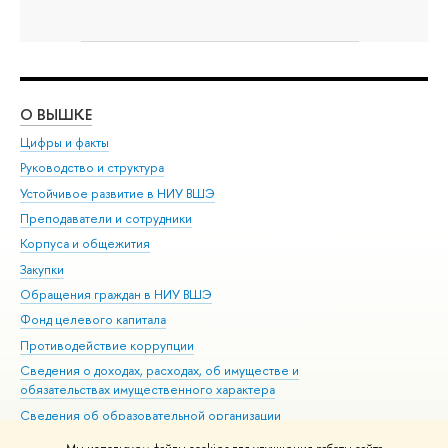
О ВЫШКЕ
ОБ
Цифры и факты
Ли
Руководство и структура
Дов
Устойчивое развитие в НИУ ВШЭ
Ол
Преподаватели и сотрудники
При
Корпуса и общежития
Вы
Закупки
При
Обращения граждан в НИУ ВШЭ
Ас
Фонд целевого капитала
До
Противодействие коррупции
Цен
Сведения о доходах, расходах, об имуществе и
Би
обязательствах имущественного характера
Об
Сведения об образовательной организации
Обр
Людям с ограниченными возможностями здоровья