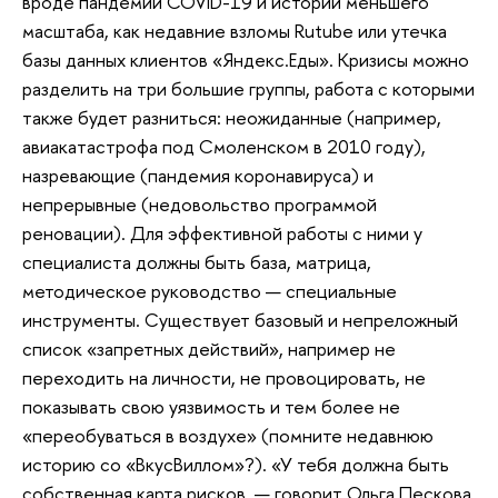
вроде пандемии COVID-19 и истории меньшего
масштаба, как недавние взломы Rutube или утечка
базы данных клиентов «Яндекс.Еды». Кризисы можно
разделить на три большие группы, работа с которыми
также будет разниться: неожиданные (например,
авиакатастрофа под Смоленском в 2010 году),
назревающие (пандемия коронавируса) и
непрерывные (недовольство программой
реновации). Для эффективной работы с ними у
специалиста должны быть база, матрица,
методическое руководство — специальные
инструменты. Существует базовый и непреложный
список «запретных действий», например не
переходить на личности, не провоцировать, не
показывать свою уязвимость и тем более не
«переобуваться в воздухе» (помните недавнюю
историю со «ВкусВиллом»?). «У тебя должна быть
собственная карта рисков, — говорит Ольга Пескова.