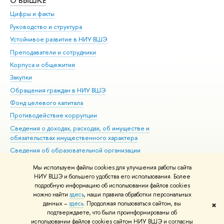
О ВЫШКЕ
ОБ
Цифры и факты
Ли
Руководство и структура
Дов
Устойчивое развитие в НИУ ВШЭ
Ол
Преподаватели и сотрудники
При
Корпуса и общежития
Вы
Закупки
При
Обращения граждан в НИУ ВШЭ
Ас
Фонд целевого капитала
До
Противодействие коррупции
Цен
Сведения о доходах, расходах, об имуществе и
Би
обязательствах имущественного характера
Об
Сведения об образовательной организации
Обр
Людям с ограниченными возможностями здоровья
Мы используем файлы cookies для улучшения работы сайта
Единая платежная страница
НИУ ВШЭ и большего удобства его использования. Более
подробную информацию об использовании файлов cookies
Работа в Вышке
можно найти
здесь
, наши правила обработки персональных
данных –
здесь
. Продолжая пользоваться сайтом, вы
✖
Редактору
подтверждаете, что были проинформированы об
© НИУ ВШЭ 1993–2026
Адреса и контакты
Условия использования
использовании файлов cookies сайтом НИУ ВШЭ и согласны