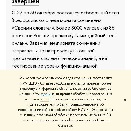
завершен
С 27 по 30 октября состоялся отборочный этап
Всероссийского чемпионата сочинений
«Своими словами». Более 8000 человек из 86
регионов России прошли мультимедийный тест
онлайн. Задания чемпионата сочинений
направлены не на проверку школьной
программы и систематических знаний, а на
тестирование уровня функциональной
грамотности, способности к критическому
Мы используем файлы cookies для улучшения работы сайта
мышлению, а также навыка анализа информации.
НИУ ВШЭ и большего удобства его использования. Более
подробную информацию об использовании файлов cookies
1 ноября 2023
можно найти
здесь
, наши правила обработки персональных
данных –
здесь
. Продолжая пользоваться сайтом, вы
✖
подтверждаете, что были проинформированы об
использовании файлов cookies сайтом НИУ ВШЭ и согласны
с нашими правилами обработки персональных данных. Вы
можете отключить файлы cookies в настройках Вашего
браузера.