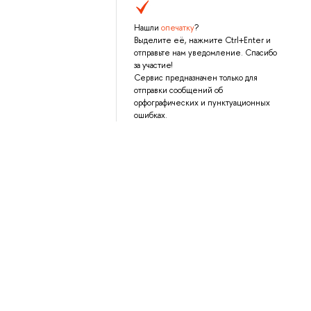
Нашли
опечатку
?
Выделите её, нажмите Ctrl+Enter и
отправьте нам уведомление. Спасибо
за участие!
Сервис предназначен только для
отправки сообщений об
орфографических и пунктуационных
ошибках.