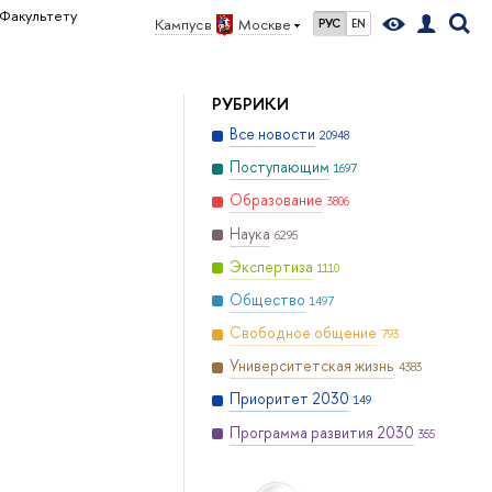
Факультету
Кампус в
Москве
РУС
EN
РУБРИКИ
Все новости
20948
Поступающим
1697
Образование
3806
Наука
6295
Экспертиза
1110
Общество
1497
Свободное общение
793
Университетская жизнь
4383
Приоритет 2030
149
Программа развития 2030
355