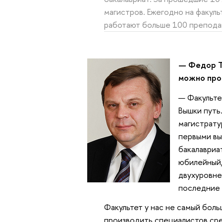
магистров. Ежегодно на факуль
работают больше 100 преподав
— Федор Т
можно прос
— Факульте
Вышки путь
магистрату
первыми вы
бакалавриат
юбилейный,
двухуровне
последние 
Факультет у нас не самый боль
производить специалистов ср