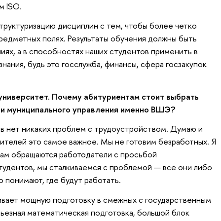
м ISO.
руктуризацию дисциплин с тем, чтобы более четко
редметных полях. Результаты обучения должны быть
иях, а в способностях наших студентов применить в
нания, будь это госслужба, финансы, сфера госзакупок
университет. Почему абитуриентам стоит выбрать
 и муниципального управления именно ВШЭ?
ов нет никаких проблем с трудоустройством. Думаю и
дителей это самое важное. Мы не готовим безработных. Я
 нам обращаются работодатели с просьбой
тудентов, мы сталкиваемся с проблемой — все они либо
 понимают, где будут работать.
ивает мощную подготовку в смежных с государственным
рьезная математическая подготовка, большой блок