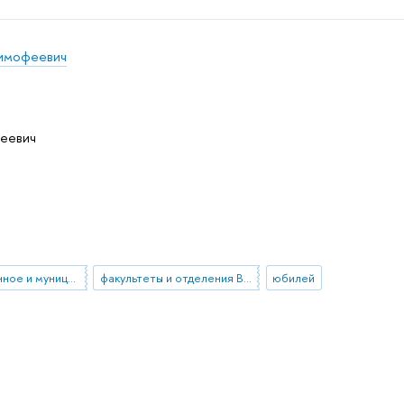
имофеевич
еевич
государственное и муниципальное управление
факультеты и отделения ВШЭ
юбилей