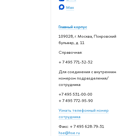
Max
Главный корпус
109028, г. Москва, Покровский
бульвар, д. 11
Справочная:
+ 7 495 771-32-32
Для соединения с внутренним
номером подразделения/
сотрудника:
+7 495 531-00-00
+ 7 495 772-95-90
Узнать телефонный номер
сотрудника
Факс: + 7 495 628-79-31
hse@hse.ru