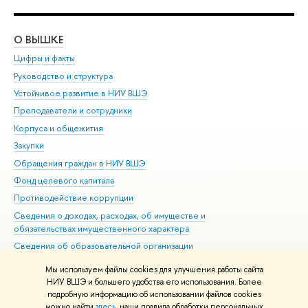
О ВЫШКЕ
ОБ
Цифры и факты
Ли
Руководство и структура
Дов
Устойчивое развитие в НИУ ВШЭ
Ол
Преподаватели и сотрудники
При
Корпуса и общежития
Вы
Закупки
При
Обращения граждан в НИУ ВШЭ
Ас
Фонд целевого капитала
До
Противодействие коррупции
Цен
Сведения о доходах, расходах, об имуществе и
Би
обязательствах имущественного характера
Об
Сведения об образовательной организации
Обр
Людям с ограниченными возможностями здоровья
Мы используем файлы cookies для улучшения работы сайта
Единая платежная страница
НИУ ВШЭ и большего удобства его использования. Более
подробную информацию об использовании файлов cookies
Работа в Вышке
можно найти
здесь
, наши правила обработки персональных