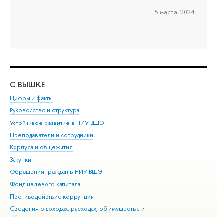
5 марта 2024
О ВЫШКЕ
ОБ
Цифры и факты
Ли
Руководство и структура
Дов
Устойчивое развитие в НИУ ВШЭ
Ол
Преподаватели и сотрудники
При
Корпуса и общежития
Вы
Закупки
При
Обращения граждан в НИУ ВШЭ
Ас
Фонд целевого капитала
До
Противодействие коррупции
Цен
Сведения о доходах, расходах, об имуществе и
Би