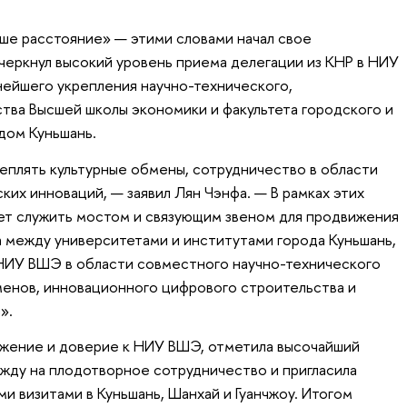
ше расстояние» — этими словами начал свое
еркнул высокий уровень приема делегации из КНР в НИУ
ейшего укрепления научно-технического,
тва Высшей школы экономики и факультета городского и
дом Куньшань.
реплять культурные обмены, сотрудничество в области
ких инноваций, — заявил Лян Чэнфа. — В рамках этих
ет служить мостом и связующим звеном для продвижения
 между университетами и институтами города Куньшань,
НИУ ВШЭ в области совместного научно-технического
менов, инновационного цифрового строительства и
».
ажение и доверие к НИУ ВШЭ, отметила высочайший
ежду на плодотворное сотрудничество и пригласила
и визитами в Куньшань, Шанхай и Гуанчжоу. Итогом