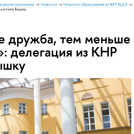
я школа экономики
Новости
Новости образования в НИУ ВШЭ
осетила Вышку
е дружба, тем меньше
»: делегация из КНР
ышку