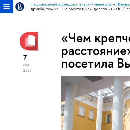
Национальный исследовательский университет Высша
дружба, тем меньше расстояние»: делегация из КНР п
«Чем крепч
расстояние
7
посетила В
июн
2023