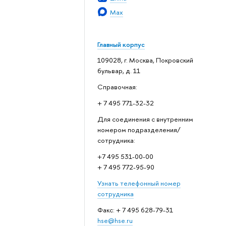
Max
Главный корпус
109028, г. Москва, Покровский
бульвар, д. 11
Справочная:
+ 7 495 771-32-32
Для соединения с внутренним
номером подразделения/
сотрудника:
+7 495 531-00-00
+ 7 495 772-95-90
Узнать телефонный номер
сотрудника
Факс: + 7 495 628-79-31
hse@hse.ru