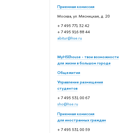
Приемная комиссия
Москва, ул. Мясницкая, д. 20
+ 7 495 771 32 42
+ 7 495 916 88 44
abitur@hse.ru
MyHSEhouse - твои возможности
для жизни в большом городе
Общежития
Управление размещения
студентов
+ 7 495 531 00 67
sho@hse.ru
Приемная комиссия
для иностранных граждан
+ 7 495 531 00 59