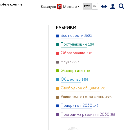
«Чем крепче
Кампус в
Москве
РУС
EN
РУБРИКИ
Все новости
20951
Поступающим
1697
Образование
3806
Наука
6297
Экспертиза
1110
Общество
1498
Свободное общение
793
Университетская жизнь
4383
Приоритет 2030
149
Программа развития 2030
355