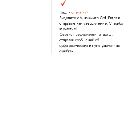
Нашли
опечатку
?
Выделите её, нажмите Ctrl+Enter и
отправьте нам уведомление. Спасибо
за участие!
Сервис предназначен только для
отправки сообщений об
орфографических и пунктуационных
ошибках.