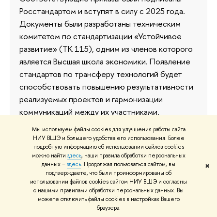
Росстандартом и вступят в силу с 2025 года.
Документы были разработаны техническим
комитетом по стандартизации «Устойчивое
развитие» (ТК 115), одним из членов которого
является Высшая школа экономики. Появление
стандартов по трансферу технологий будет
способствовать повышению результативности
реализуемых проектов и гармонизации
коммуникаций между их участниками.
Мы используем файлы cookies для улучшения работы сайта
18 декабря 2024
НИУ ВШЭ и большего удобства его использования. Более
подробную информацию об использовании файлов cookies
можно найти
здесь
, наши правила обработки персональных
данных –
здесь
. Продолжая пользоваться сайтом, вы
✖
подтверждаете, что были проинформированы об
Создание устойчивого будущего:
использовании файлов cookies сайтом НИУ ВШЭ и согласны
Вышка запустила платформу
с нашими правилами обработки персональных данных. Вы
можете отключить файлы cookies в настройках Вашего
поддержки природно-
браузера.