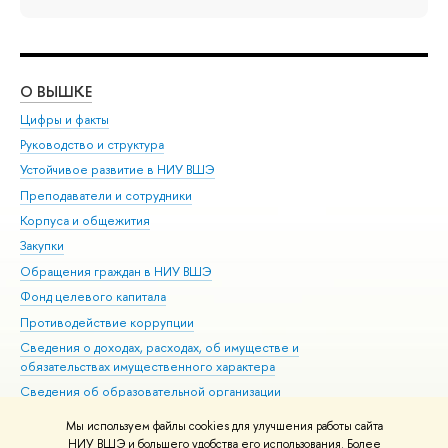
О ВЫШКЕ
ОБ
Цифры и факты
Ли
Руководство и структура
Дов
Устойчивое развитие в НИУ ВШЭ
Ол
Преподаватели и сотрудники
При
Корпуса и общежития
Вы
Закупки
При
Обращения граждан в НИУ ВШЭ
Ас
Фонд целевого капитала
До
Противодействие коррупции
Цен
Сведения о доходах, расходах, об имуществе и
Би
обязательствах имущественного характера
Об
Сведения об образовательной организации
Обр
Людям с ограниченными возможностями здоровья
Мы используем файлы cookies для улучшения работы сайта
Единая платежная страница
НИУ ВШЭ и большего удобства его использования. Более