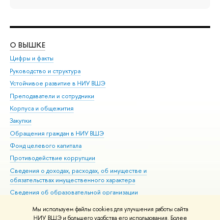
О ВЫШКЕ
ОБ
Цифры и факты
Ли
Руководство и структура
Дов
Устойчивое развитие в НИУ ВШЭ
Ол
Преподаватели и сотрудники
При
Корпуса и общежития
Вы
Закупки
При
Обращения граждан в НИУ ВШЭ
Ас
Фонд целевого капитала
До
Противодействие коррупции
Цен
Сведения о доходах, расходах, об имуществе и
Би
обязательствах имущественного характера
Об
Сведения об образовательной организации
Обр
Людям с ограниченными возможностями здоровья
Мы используем файлы cookies для улучшения работы сайта
Единая платежная страница
НИУ ВШЭ и большего удобства его использования. Более