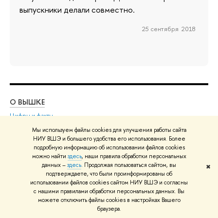
выпускники делали совместно.
25 сентября 2018
О ВЫШКЕ
ОБ
Цифры и факты
Ли
Руководство и структура
Дов
Мы используем файлы cookies для улучшения работы сайта
НИУ ВШЭ и большего удобства его использования. Более
Устойчивое развитие в НИУ ВШЭ
Ол
подробную информацию об использовании файлов cookies
Преподаватели и сотрудники
При
можно найти
здесь
, наши правила обработки персональных
Корпуса и общежития
Вы
данных –
здесь
. Продолжая пользоваться сайтом, вы
✖
подтверждаете, что были проинформированы об
Закупки
При
использовании файлов cookies сайтом НИУ ВШЭ и согласны
Обращения граждан в НИУ ВШЭ
Ас
с нашими правилами обработки персональных данных. Вы
можете отключить файлы cookies в настройках Вашего
Фонд целевого капитала
До
браузера.
Противодействие коррупции
Цен